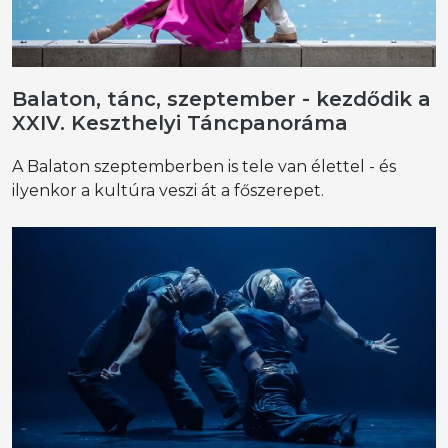
Balaton, tánc, szeptember - kezdődik a
XXIV. Keszthelyi Táncpanoráma
A Balaton szeptemberben is tele van élettel - és
ilyenkor a kultúra veszi át a főszerepet.