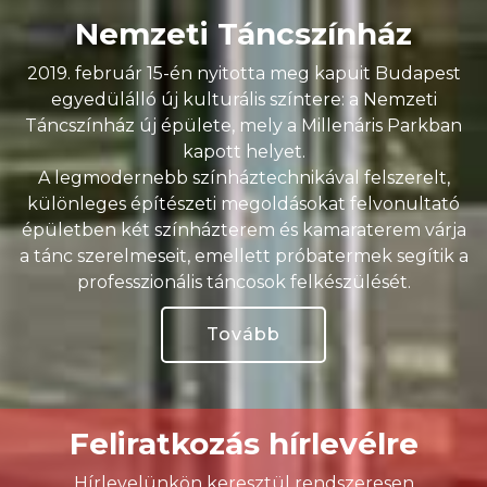
Nemzeti Táncszínház
2019. február 15-én nyitotta meg kapuit Budapest
egyedülálló új kulturális színtere: a Nemzeti
Táncszínház új épülete, mely a Millenáris Parkban
kapott helyet.
A legmodernebb színháztechnikával felszerelt,
különleges építészeti megoldásokat felvonultató
épületben két színházterem és kamaraterem várja
a tánc szerelmeseit, emellett próbatermek segítik a
professzionális táncosok felkészülését.
Tovább
Feliratkozás hírlevélre
Hírlevelünkön keresztül rendszeresen