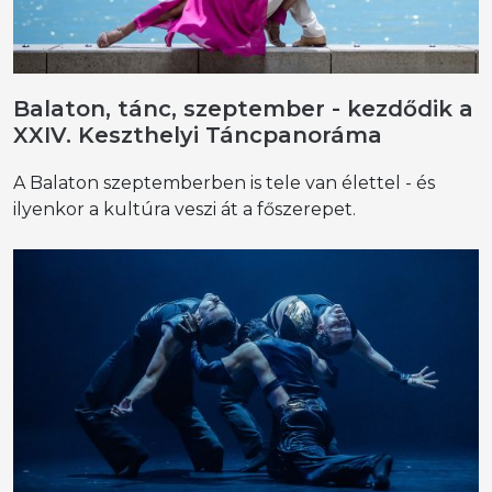
Balaton, tánc, szeptember - kezdődik a
XXIV. Keszthelyi Táncpanoráma
A Balaton szeptemberben is tele van élettel - és
ilyenkor a kultúra veszi át a főszerepet.