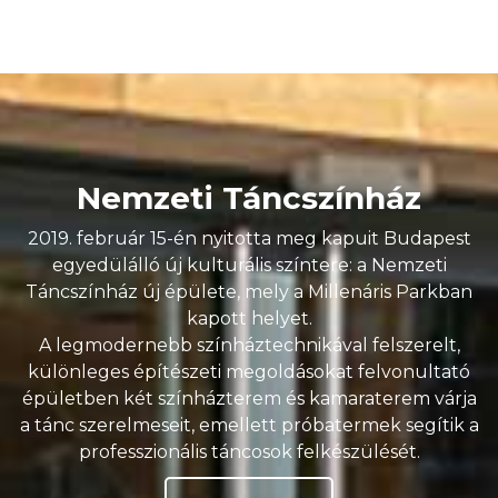
Nemzeti Táncszínház
2019. február 15-én nyitotta meg kapuit Budapest
egyedülálló új kulturális színtere: a Nemzeti
Táncszínház új épülete, mely a Millenáris Parkban
kapott helyet.
A legmodernebb színháztechnikával felszerelt,
különleges építészeti megoldásokat felvonultató
épületben két színházterem és kamaraterem várja
a tánc szerelmeseit, emellett próbatermek segítik a
professzionális táncosok felkészülését.