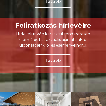
Tovább
Feliratkozás hírlevélre
Hírlevelünkön keresztül rendszeresen
informálódhat aktuális ajánlatainkról,
újdonságainkról és eseményeinkről.
Tovább