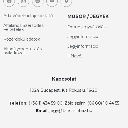
Adatvédelmi tájékoztató
MŰSOR / JEGYEK
Általános Szerződési
Online jegyvásárlás
Feltételek
Jegyinformáció
Közérdekű adatok
Jegyinformáció
Akadálymentesítési
nyilatkozat
Hírlevél
Kapcsolat
1024 Budapest, Kis Rókus u. 16-20.
Telefon:
(+36-1) 434 59 00, Zöld szám: (06 80) 10 44 55
Email:
jegy@tancszinhaz.hu