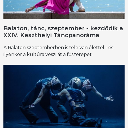
Balaton, tánc, szeptember - kezdődik a
XXIV. Keszthelyi Táncpanoráma
A Balaton szeptemberben is tele van élettel - és
ilyenkor a kultúra veszi át a főszerepet.