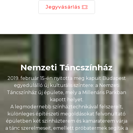
Jegyvásárlás
Nemzeti Táncszínház
2019. február 15-én nyitotta meg kapuit Budapest
egyedülálló új kulturális színtere: a Nemzeti
Táncszínház új épülete, mely a Millenáris Parkban
kapott helyet.
A legmodernebb színháztechnikával felszerelt,
különleges építészeti megoldásokat felvonultató
épületben két színházterem és kamaraterem várja
a tánc szerelmeseit, emellett próbatermek segítik a