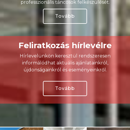
professzionális táncosok felkészülését.
Tovább
Feliratkozás hírlevélre
Hírlevelünkön keresztül rendszeresen
informálódhat aktuális ajánlatainkról,
újdonságainkról és eseményeinkről.
Tovább