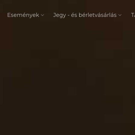
Események
Jegy - és bérletvásárlás
T