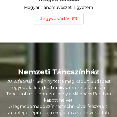
Magyar Táncművészeti Egyetem
Jegyvásárlás
Nemzeti Táncszínház
2019. február 15-én nyitotta meg kapuit Budapest
egyedülálló új kulturális színtere: a Nemzeti
Táncszínház új épülete, mely a Millenáris Parkban
kapott helyet.
A legmodernebb színháztechnikával felszerelt,
különleges építészeti megoldásokat felvonultató