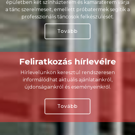
épületben két színházterem és kamaraterem várja
a tánc szerelmeseit, emellett próbatermek segítik a
professzionális táncosok felkészülését.
Tovább
Feliratkozás hírlevélre
Hírlevelünkön keresztül rendszeresen
informálódhat aktuális ajánlatainkról,
újdonságainkról és eseményeinkről.
Tovább