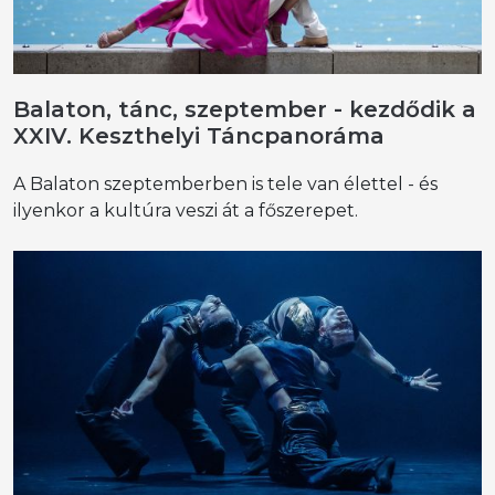
Balaton, tánc, szeptember - kezdődik a
XXIV. Keszthelyi Táncpanoráma
A Balaton szeptemberben is tele van élettel - és
ilyenkor a kultúra veszi át a főszerepet.