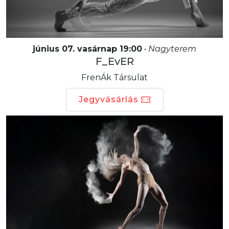
június 07. vasárnap 19:00
•
Nagyterem
F_EvER
FrenÁk Társulat
Jegyvásárlás