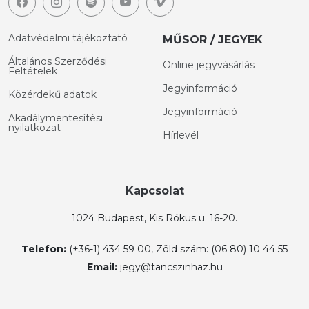
Adatvédelmi tájékoztató
MŰSOR / JEGYEK
Általános Szerződési
Online jegyvásárlás
Feltételek
Jegyinformáció
Közérdekű adatok
Jegyinformáció
Akadálymentesítési
nyilatkozat
Hírlevél
Kapcsolat
1024 Budapest, Kis Rókus u. 16-20.
Telefon:
(+36-1) 434 59 00, Zöld szám: (06 80) 10 44 55
Email:
jegy@tancszinhaz.hu