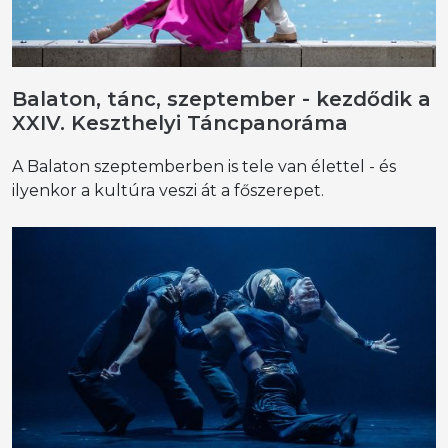
Balaton, tánc, szeptember - kezdődik a
XXIV. Keszthelyi Táncpanoráma
A Balaton szeptemberben is tele van élettel - és
ilyenkor a kultúra veszi át a főszerepet.