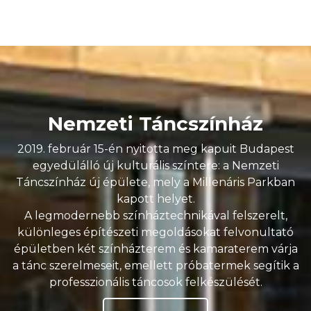
Nemzeti Táncszínház
2019. február 15-én nyitotta meg kapuit Budapest
egyedülálló új kulturális színtere: a Nemzeti
Táncszínház új épülete, mely a Millenáris Parkban
kapott helyet.
A legmodernebb színháztechnikával felszerelt,
különleges építészeti megoldásokat felvonultató
épületben két színházterem és kamaraterem várja
a tánc szerelmeseit, emellett próbatermek segítik a
professzionális táncosok felkészülését.