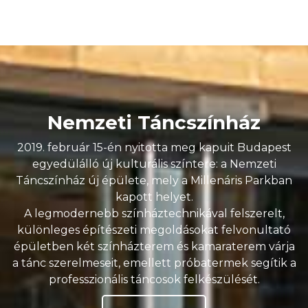
Nemzeti Táncszínház
2019. február 15-én nyitotta meg kapuit Budapest
egyedülálló új kulturális színtere: a Nemzeti
Táncszínház új épülete, mely a Millenáris Parkban
kapott helyet.
A legmodernebb színháztechnikával felszerelt,
különleges építészeti megoldásokat felvonultató
épületben két színházterem és kamaraterem várja
a tánc szerelmeseit, emellett próbatermek segítik a
professzionális táncosok felkészülését.