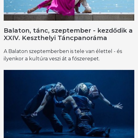
Balaton, tánc, szeptember - kezdődik a
XXIV. Keszthelyi Táncpanoráma
A Balaton szeptemberben is tele van élettel - és
ilyenkor a kultúra veszi át a főszerepet.