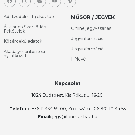
Adatvédelmi tájékoztató
MŰSOR / JEGYEK
Általános Szerződési
Online jegyvásárlás
Feltételek
Jegyinformáció
Közérdekű adatok
Jegyinformáció
Akadálymentesítési
nyilatkozat
Hírlevél
Kapcsolat
1024 Budapest, Kis Rókus u. 16-20.
Telefon:
(+36-1) 434 59 00, Zöld szám: (06 80) 10 44 55
Email:
jegy@tancszinhaz.hu