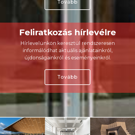
Tovább
Feliratkozás hírlevélre
Hírlevelünkön keresztül rendszeresen
informálódhat aktuális ajánlatainkról,
újdonságainkról és eseményeinkről.
Tovább