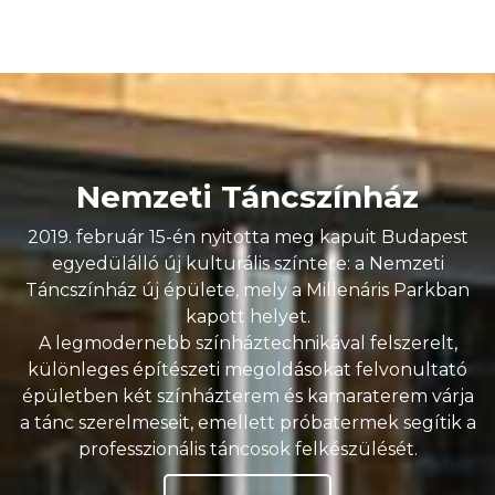
Nemzeti Táncszínház
2019. február 15-én nyitotta meg kapuit Budapest
egyedülálló új kulturális színtere: a Nemzeti
Táncszínház új épülete, mely a Millenáris Parkban
kapott helyet.
A legmodernebb színháztechnikával felszerelt,
különleges építészeti megoldásokat felvonultató
épületben két színházterem és kamaraterem várja
a tánc szerelmeseit, emellett próbatermek segítik a
professzionális táncosok felkészülését.