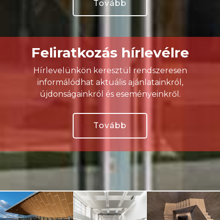
Tovább
Feliratkozás hírlevélre
Hírlevelünkön keresztül rendszeresen
informálódhat aktuális ajánlatainkról,
újdonságainkról és eseményeinkről.
Tovább