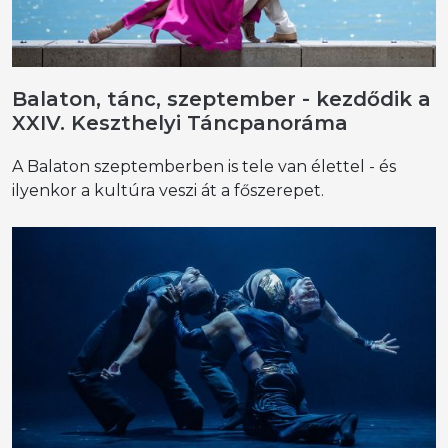
Balaton, tánc, szeptember - kezdődik a
XXIV. Keszthelyi Táncpanoráma
A Balaton szeptemberben is tele van élettel - és
ilyenkor a kultúra veszi át a főszerepet.