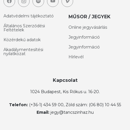
Adatvédelmi tájékoztató
MŰSOR / JEGYEK
Általános Szerződési
Online jegyvásárlás
Feltételek
Jegyinformáció
Közérdekű adatok
Jegyinformáció
Akadálymentesítési
nyilatkozat
Hírlevél
Kapcsolat
1024 Budapest, Kis Rókus u. 16-20.
Telefon:
(+36-1) 434 59 00, Zöld szám: (06 80) 10 44 55
Email:
jegy@tancszinhaz.hu