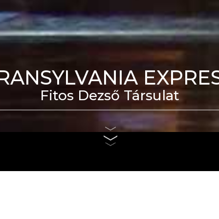
RANSYLVANIA EXPRE
Fitos Dezső Társulat
eti Táncszínház épülete
us 4. és szeptember 6.