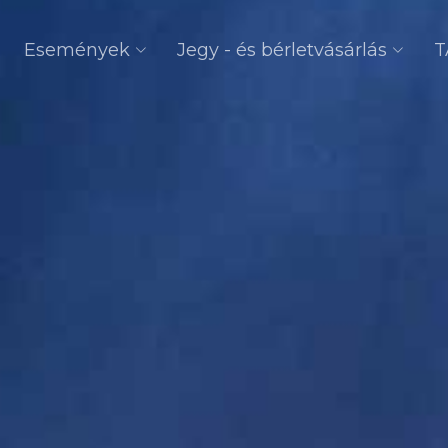
Események
Jegy - és bérletvásárlás
T