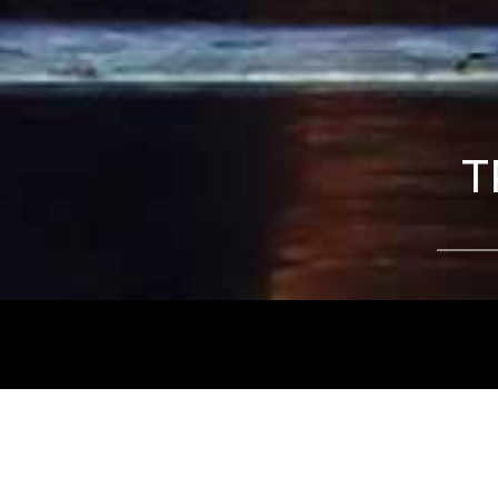
T
Tájékoztatjuk kedves nézőinket, hogy a
Nemz
és az
Intermezzo Buda Kávézó, 2026. júli
között
zárva tart.