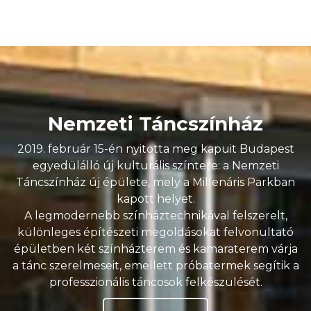
Nemzeti Táncszínház
2019. február 15-én nyitotta meg kapuit Budapest
egyedülálló új kulturális színtere: a Nemzeti
Táncszínház új épülete, mely a Millenáris Parkban
kapott helyet.
A legmodernebb színháztechnikával felszerelt,
különleges építészeti megoldásokat felvonultató
épületben két színházterem és kamaraterem várja
a tánc szerelmeseit, emellett próbatermek segítik a
professzionális táncosok felkészülését.