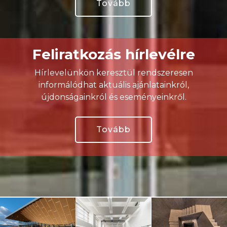
Tovább
Feliratkozás hírlevélre
Hírlevelünkön keresztül rendszeresen
informálódhat aktuális ajánlatainkról,
újdonságainkról és eseményeinkről.
Tovább