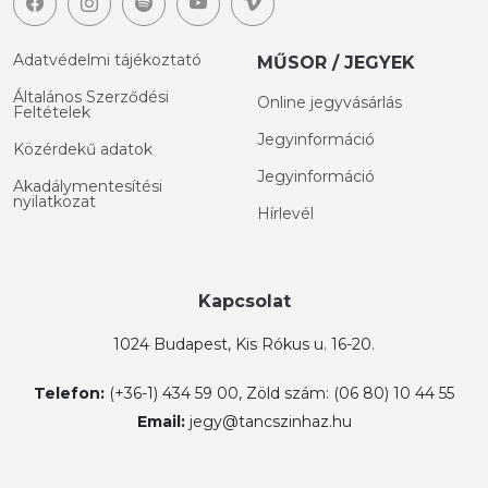
Adatvédelmi tájékoztató
MŰSOR / JEGYEK
Általános Szerződési
Online jegyvásárlás
Feltételek
Jegyinformáció
Közérdekű adatok
Jegyinformáció
Akadálymentesítési
nyilatkozat
Hírlevél
Kapcsolat
1024 Budapest, Kis Rókus u. 16-20.
Telefon:
(+36-1) 434 59 00, Zöld szám: (06 80) 10 44 55
Email:
jegy@tancszinhaz.hu