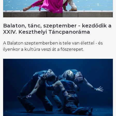
Balaton, tánc, szeptember - kezdődik a
XXIV. Keszthelyi Táncpanoráma
A Balaton szeptemberben is tele van élettel - és
ilyenkor a kultúra veszi át a főszerepet.