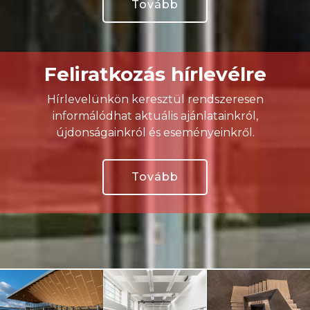
Tovább
Feliratkozás hírlevélre
Hírlevelünkön keresztül rendszeresen
informálódhat aktuális ajánlatainkról,
újdonságainkról és eseményeinkről.
Tovább