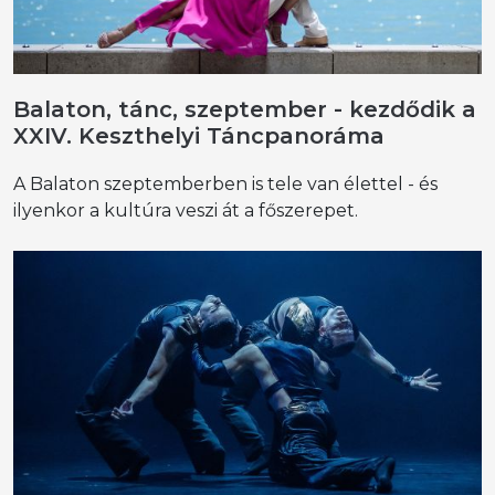
Balaton, tánc, szeptember - kezdődik a
XXIV. Keszthelyi Táncpanoráma
A Balaton szeptemberben is tele van élettel - és
ilyenkor a kultúra veszi át a főszerepet.