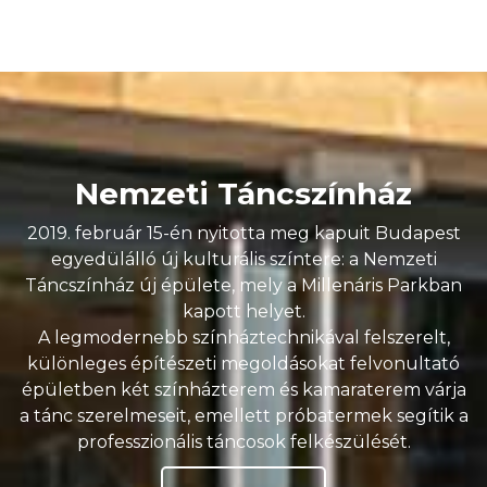
Nemzeti Táncszínház
2019. február 15-én nyitotta meg kapuit Budapest
egyedülálló új kulturális színtere: a Nemzeti
Táncszínház új épülete, mely a Millenáris Parkban
kapott helyet.
A legmodernebb színháztechnikával felszerelt,
különleges építészeti megoldásokat felvonultató
épületben két színházterem és kamaraterem várja
a tánc szerelmeseit, emellett próbatermek segítik a
professzionális táncosok felkészülését.