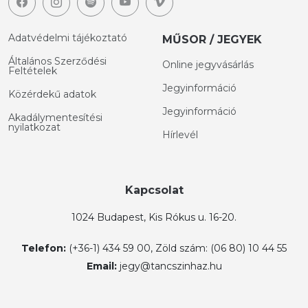
Adatvédelmi tájékoztató
MŰSOR / JEGYEK
Általános Szerződési
Online jegyvásárlás
Feltételek
Jegyinformáció
Közérdekű adatok
Jegyinformáció
Akadálymentesítési
nyilatkozat
Hírlevél
Kapcsolat
1024 Budapest, Kis Rókus u. 16-20.
Telefon:
(+36-1) 434 59 00, Zöld szám: (06 80) 10 44 55
Email:
jegy@tancszinhaz.hu