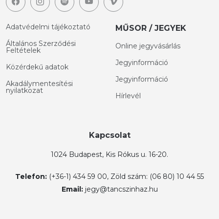
Adatvédelmi tájékoztató
MŰSOR / JEGYEK
Általános Szerződési
Online jegyvásárlás
Feltételek
Jegyinformáció
Közérdekű adatok
Jegyinformáció
Akadálymentesítési
nyilatkozat
Hírlevél
Kapcsolat
1024 Budapest, Kis Rókus u. 16-20.
Telefon:
(+36-1) 434 59 00, Zöld szám: (06 80) 10 44 55
Email:
jegy@tancszinhaz.hu