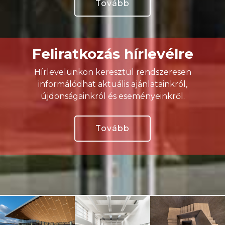
Tovább
Feliratkozás hírlevélre
Hírlevelünkön keresztül rendszeresen
informálódhat aktuális ajánlatainkról,
újdonságainkról és eseményeinkről.
Tovább