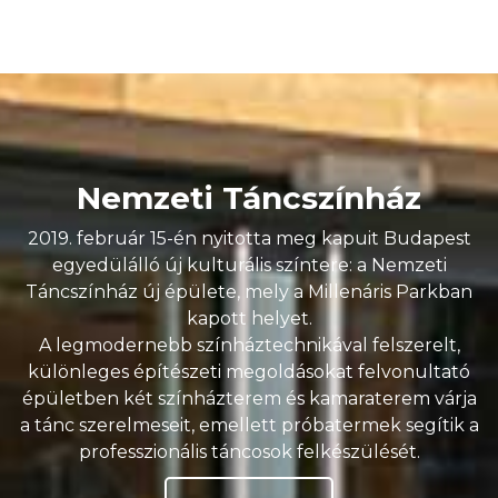
Nemzeti Táncszínház
2019. február 15-én nyitotta meg kapuit Budapest
egyedülálló új kulturális színtere: a Nemzeti
Táncszínház új épülete, mely a Millenáris Parkban
kapott helyet.
A legmodernebb színháztechnikával felszerelt,
különleges építészeti megoldásokat felvonultató
épületben két színházterem és kamaraterem várja
a tánc szerelmeseit, emellett próbatermek segítik a
professzionális táncosok felkészülését.