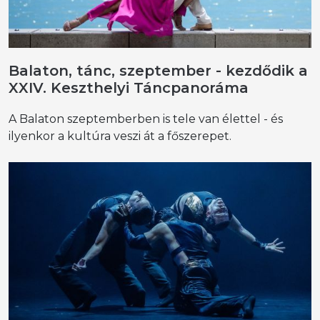
Balaton, tánc, szeptember - kezdődik a
XXIV. Keszthelyi Táncpanoráma
A Balaton szeptemberben is tele van élettel - és
ilyenkor a kultúra veszi át a főszerepet.