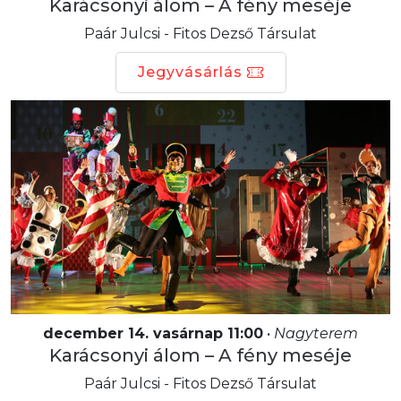
Karácsonyi álom – A fény meséje
Paár Julcsi - Fitos Dezső Társulat
Jegyvásárlás
december 14. vasárnap 11:00
•
Nagyterem
Karácsonyi álom – A fény meséje
Paár Julcsi - Fitos Dezső Társulat