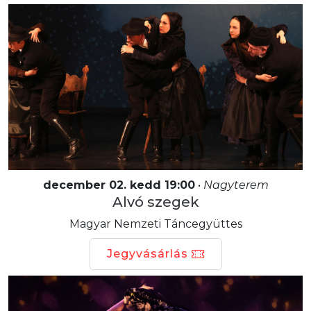
december 02. kedd 19:00
•
Nagyterem
Alvó szegek
Magyar Nemzeti Táncegyüttes
Jegyvásárlás