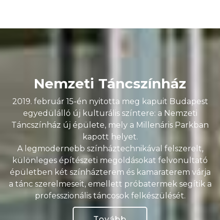
Nemzeti Táncszínház
2019. február 15-én nyitotta meg kapuit Budapest
egyedülálló új kulturális színtere: a Nemzeti
Táncszínház új épülete, mely a Millenáris Parkban
kapott helyet.
A legmodernebb színháztechnikával felszerelt,
különleges építészeti megoldásokat felvonultató
épületben két színházterem és kamaraterem várja
a tánc szerelmeseit, emellett próbatermek segítik a
professzionális táncosok felkészülését.
Tovább