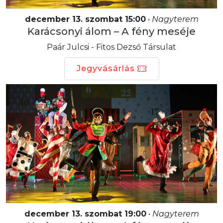
december 13. szombat 15:00
•
Nagyterem
Karácsonyi álom – A fény meséje
Paár Julcsi - Fitos Dezső Társulat
Jegyvásárlás
december 13. szombat 19:00
•
Nagyterem