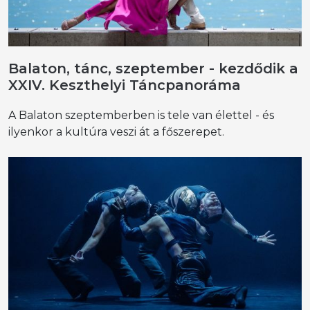
Balaton, tánc, szeptember - kezdődik a
XXIV. Keszthelyi Táncpanoráma
A Balaton szeptemberben is tele van élettel - és
ilyenkor a kultúra veszi át a főszerepet.