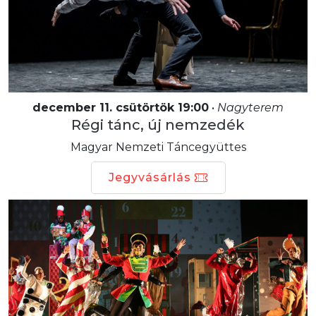
december 11. csütörtök 19:00
•
Nagyterem
Régi tánc, új nemzedék
Magyar Nemzeti Táncegyüttes
Jegyvásárlás