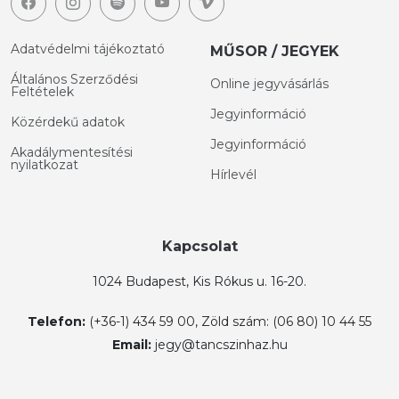
Adatvédelmi tájékoztató
MŰSOR / JEGYEK
Általános Szerződési
Online jegyvásárlás
Feltételek
Jegyinformáció
Közérdekű adatok
Jegyinformáció
Akadálymentesítési
nyilatkozat
Hírlevél
Kapcsolat
1024 Budapest, Kis Rókus u. 16-20.
Telefon:
(+36-1) 434 59 00, Zöld szám: (06 80) 10 44 55
Email:
jegy@tancszinhaz.hu