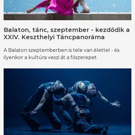
Balaton, tánc, szeptember - kezdődik a
XXIV. Keszthelyi Táncpanoráma
A Balaton szeptemberben is tele van élettel - és
ilyenkor a kultúra veszi át a főszerepet.