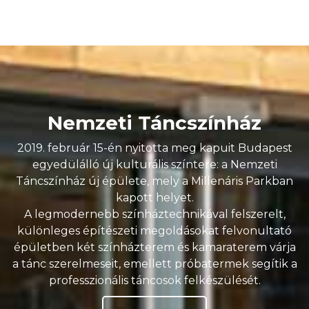
Nemzeti Táncszínház
2019. február 15-én nyitotta meg kapuit Budapest
egyedülálló új kulturális színtere: a Nemzeti
Táncszínház új épülete, mely a Millenáris Parkban
kapott helyet.
A legmodernebb színháztechnikával felszerelt,
különleges építészeti megoldásokat felvonultató
épületben két színházterem és kamaraterem várja
a tánc szerelmeseit, emellett próbatermek segítik a
professzionális táncosok felkészülését.