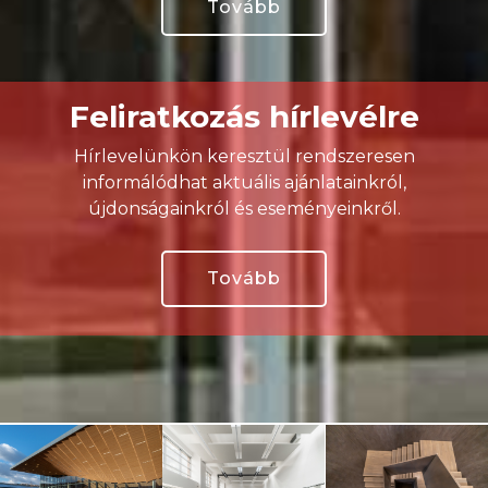
Tovább
Feliratkozás hírlevélre
Hírlevelünkön keresztül rendszeresen
informálódhat aktuális ajánlatainkról,
újdonságainkról és eseményeinkről.
Tovább