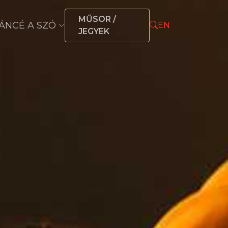
MŰSOR /
ÁNCÉ A SZÓ
EN
JEGYEK