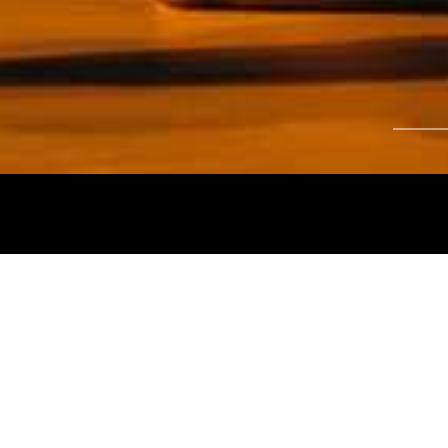
Tájékoztatjuk kedves nézőinket, hogy a
Nemz
és az
Intermezzo Buda Kávézó, 2026. júli
között
zárva tart.