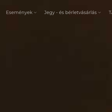
Események
Jegy - és bérletvásárlás
T