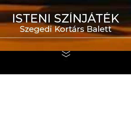
ISTENI SZÍNJÁTÉK
Szegedi Kortárs Balett
eti Táncszínház épülete
us 4. és szeptember 6.