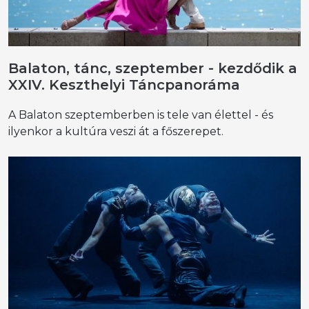
Balaton, tánc, szeptember - kezdődik a
XXIV. Keszthelyi Táncpanoráma
A Balaton szeptemberben is tele van élettel - és
ilyenkor a kultúra veszi át a főszerepet.