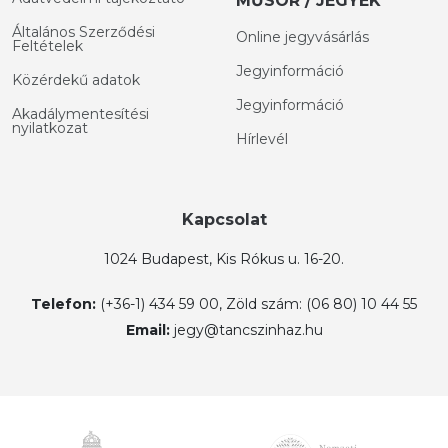
MŰSOR / JEGYEK
Általános Szerződési
Online jegyvásárlás
Feltételek
Jegyinformáció
Közérdekű adatok
Jegyinformáció
Akadálymentesítési
nyilatkozat
Hírlevél
Kapcsolat
1024 Budapest, Kis Rókus u. 16-20.
Telefon:
(+36-1) 434 59 00, Zöld szám: (06 80) 10 44 55
Email:
jegy@tancszinhaz.hu