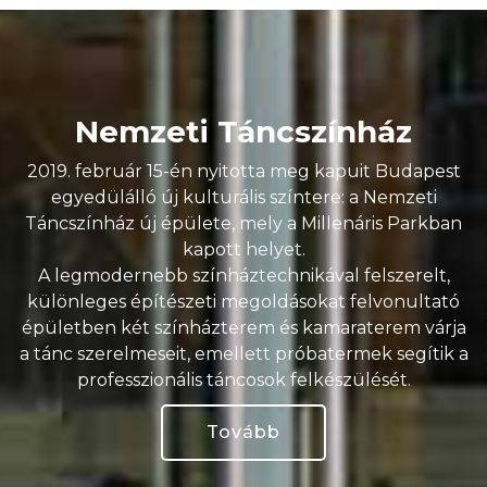
Nemzeti Táncszínház
2019. február 15-én nyitotta meg kapuit Budapest
egyedülálló új kulturális színtere: a Nemzeti
Táncszínház új épülete, mely a Millenáris Parkban
kapott helyet.
A legmodernebb színháztechnikával felszerelt,
különleges építészeti megoldásokat felvonultató
épületben két színházterem és kamaraterem várja
a tánc szerelmeseit, emellett próbatermek segítik a
professzionális táncosok felkészülését.
Tovább