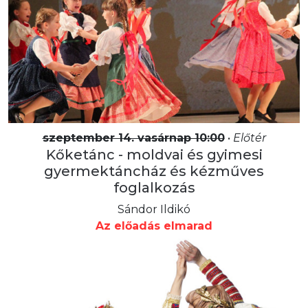
szeptember 14. vasárnap 10:00
•
Előtér
Kőketánc - moldvai és gyimesi
gyermektáncház és kézműves
foglalkozás
Sándor Ildikó
Az előadás elmarad