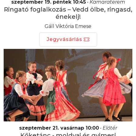
szeptember 19. péntek 10:45
•
Kamaraterem
Ringató foglalkozás – Vedd ölbe, ringasd,
énekelj!
Gáll Viktória Emese
Jegyvásárlás
szeptember 21. vasárnap 10:00
•
Előtér
Kőketánc - moldvai és gyimesi