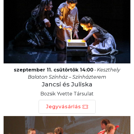
szeptember 11. csütörtök 14:00
•
Keszthely
Balaton Színház – Színházterem
Jancsi és Juliska
Bozsik Yvette Társulat
Jegyvásárlás