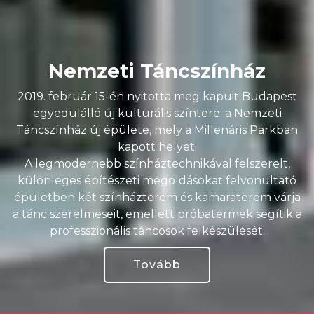
Nemzeti Táncszínház
2019. február 15-én nyitotta meg kapuit Budapest
egyedülálló új kulturális színtere: a Nemzeti
Táncszínház új épülete, mely a Millenáris Parkban
kapott helyet.
A legmodernebb színháztechnikával felszerelt,
különleges építészeti megoldásokat felvonultató
épületben két színházterem és kamaraterem várja
a tánc szerelmeseit, emellett próbatermek segítik a
professzionális táncosok felkészülését.
Tovább