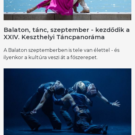
Balaton, tánc, szeptember - kezdődik a
XXIV. Keszthelyi Táncpanoráma
A Balaton szeptemberben is tele van élettel - és
ilyenkor a kultúra veszi át a főszerepet.