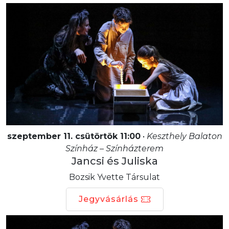
szeptember 11. csütörtök 11:00
•
Keszthely Balaton
Színház – Színházterem
Jancsi és Juliska
Bozsik Yvette Társulat
Jegyvásárlás