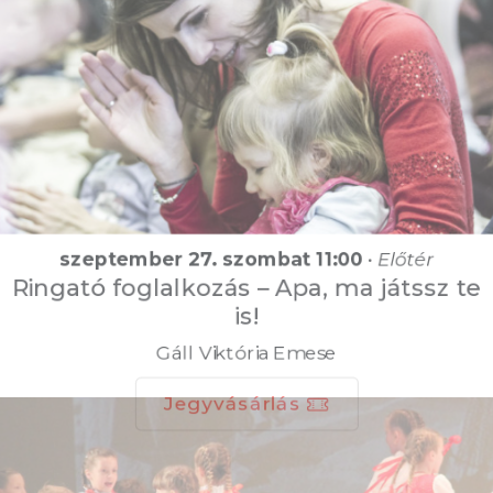
szeptember 27. szombat 11:00
•
Előtér
Ringató foglalkozás – Apa, ma játssz te
is!
Gáll Viktória Emese
Jegyvásárlás