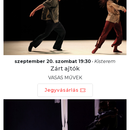
szeptember 20. szombat 19:30
•
Kisterem
Zárt ajtók
VASAS MŰVEK
Jegyvásárlás