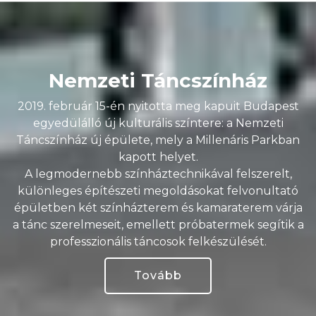
Nemzeti Táncszínház
2019. február 15-én nyitotta meg kapuit Budapest
egyedülálló új kulturális színtere: a Nemzeti
Táncszínház új épülete, mely a Millenáris Parkban
kapott helyet.
A legmodernebb színháztechnikával felszerelt,
különleges építészeti megoldásokat felvonultató
épületben két színházterem és kamaraterem várja
a tánc szerelmeseit, emellett próbatermek segítik a
professzionális táncosok felkészülését.
Tovább