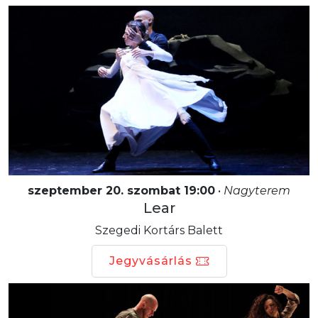
szeptember 20. szombat 19:00
•
Nagyterem
Lear
Szegedi Kortárs Balett
Jegyvásárlás