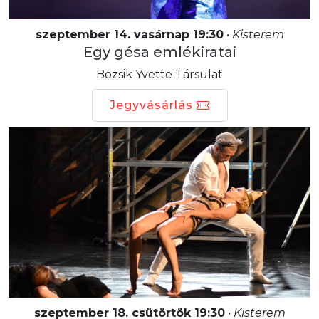
szeptember 14. vasárnap 19:30
•
Kisterem
Egy gésa emlékiratai
Bozsik Yvette Társulat
Jegyvásárlás
szeptember 18. csütörtök 19:30
•
Kisterem