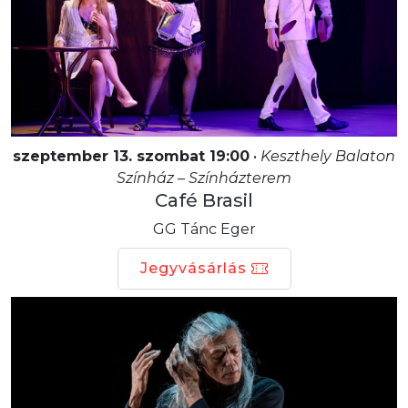
szeptember 13. szombat 19:00
•
Keszthely Balaton
Színház – Színházterem
Café Brasil
GG Tánc Eger
Jegyvásárlás