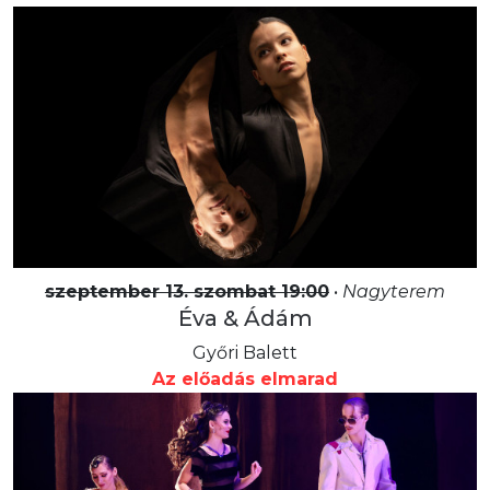
szeptember 13. szombat 19:00
•
Nagyterem
Éva & Ádám
Győri Balett
Az előadás elmarad