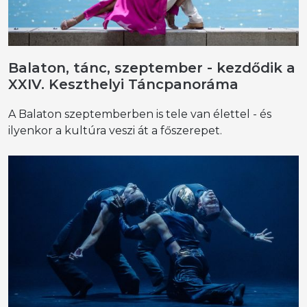
Balaton, tánc, szeptember - kezdődik a
XXIV. Keszthelyi Táncpanoráma
A Balaton szeptemberben is tele van élettel - és
ilyenkor a kultúra veszi át a főszerepet.