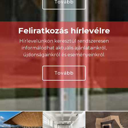
Tovább
Feliratkozás hírlevélre
Hírlevelünkön keresztül rendszeresen
informálódhat aktuális ajánlatainkról,
újdonságainkról és eseményeinkről.
Tovább