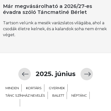
Már megvásárolható a 2026/27-es
évadra szóló Táncmatiné Bérlet
Tartson velünk a mesék varázslatos világába, ahol a
csodák életre kelnek, és a kalandok soha nem érnek
véget.
2025. június
MINDEN
KORTÁRS
GYERMEK
TÁNC SZÍNHÁZ NEVELÉS
BALETT
NÉPTÁNC
EXTRA