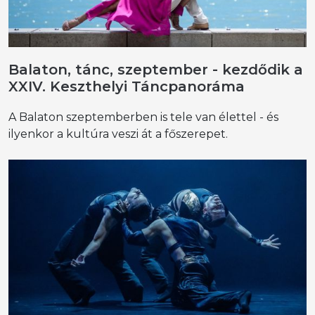
Balaton, tánc, szeptember - kezdődik a
XXIV. Keszthelyi Táncpanoráma
A Balaton szeptemberben is tele van élettel - és
ilyenkor a kultúra veszi át a főszerepet.