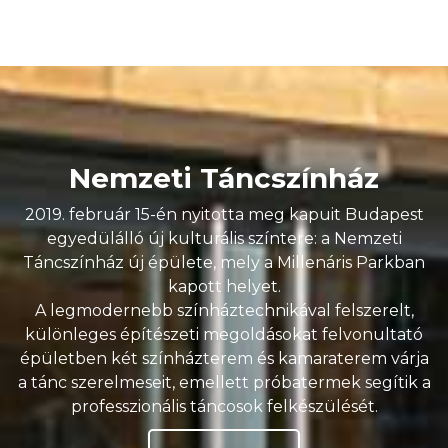
Nemzeti Táncszínház
2019. február 15-én nyitotta meg kapuit Budapest
egyedülálló új kulturális színtere: a Nemzeti
Táncszínház új épülete, mely a Millenáris Parkban
kapott helyet.
A legmodernebb színháztechnikával felszerelt,
különleges építészeti megoldásokat felvonultató
épületben két színházterem és kamaraterem várja
a tánc szerelmeseit, emellett próbatermek segítik a
professzionális táncosok felkészülését.