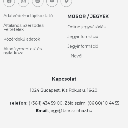
Adatvédelmi tájékoztató
MŰSOR / JEGYEK
Általános Szerződési
Online jegyvásárlás
Feltételek
Jegyinformáció
Közérdekű adatok
Jegyinformáció
Akadálymentesítési
nyilatkozat
Hírlevél
Kapcsolat
1024 Budapest, Kis Rókus u. 16-20.
Telefon:
(+36-1) 434 59 00, Zöld szám: (06 80) 10 44 55
Email:
jegy@tancszinhaz.hu