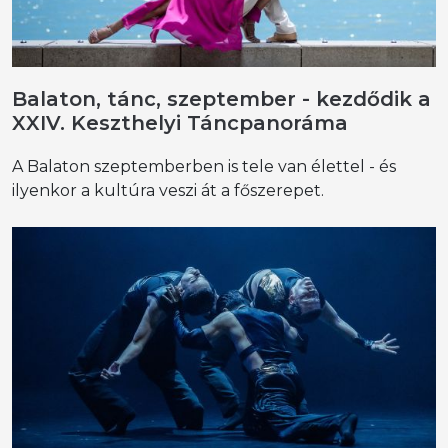
Balaton, tánc, szeptember - kezdődik a
XXIV. Keszthelyi Táncpanoráma
A Balaton szeptemberben is tele van élettel - és
ilyenkor a kultúra veszi át a főszerepet.