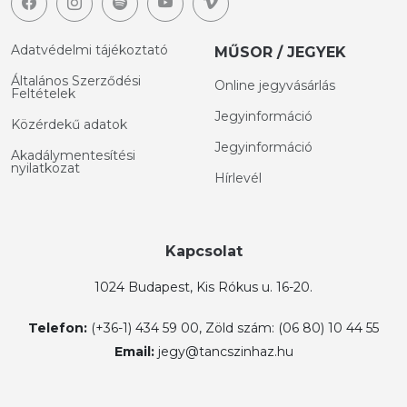
Adatvédelmi tájékoztató
MŰSOR / JEGYEK
Általános Szerződési
Online jegyvásárlás
Feltételek
Jegyinformáció
Közérdekű adatok
Jegyinformáció
Akadálymentesítési
nyilatkozat
Hírlevél
Kapcsolat
1024 Budapest, Kis Rókus u. 16-20.
Telefon:
(+36-1) 434 59 00, Zöld szám: (06 80) 10 44 55
Email:
jegy@tancszinhaz.hu