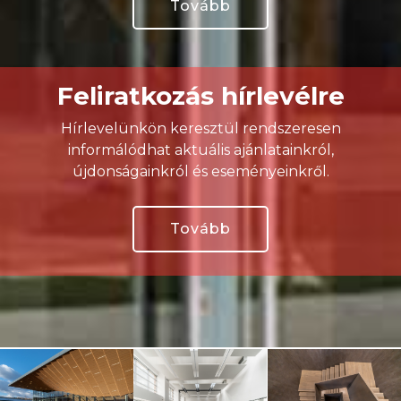
Tovább
Feliratkozás hírlevélre
Hírlevelünkön keresztül rendszeresen
informálódhat aktuális ajánlatainkról,
újdonságainkról és eseményeinkről.
Tovább