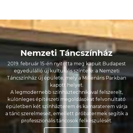
Nemzeti Táncszínház
2019. február 15-én nyitotta meg kapuit Budapest
egyedülálló új kulturális színtere: a Nemzeti
Táncszínház új épülete, mely a Millenáris Parkban
kapott helyet.
A legmodernebb színháztechnikával felszerelt,
különleges építészeti megoldásokat felvonultató
épületben két színházterem és kamaraterem várja
a tánc szerelmeseit, emellett próbatermek segítik a
professzionális táncosok felkészülését.