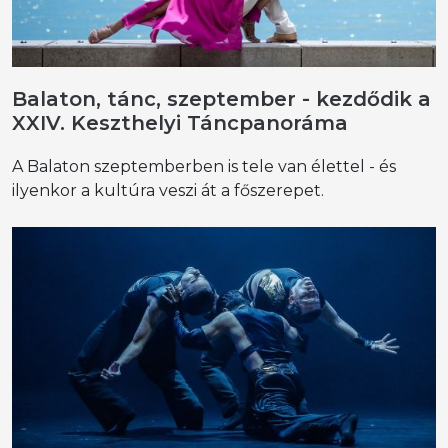
Balaton, tánc, szeptember - kezdődik a
XXIV. Keszthelyi Táncpanoráma
A Balaton szeptemberben is tele van élettel - és
ilyenkor a kultúra veszi át a főszerepet.