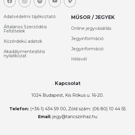
Adatvédelmi tájékoztató
MŰSOR / JEGYEK
Általános Szerződési
Online jegyvásárlás
Feltételek
Jegyinformáció
Közérdekű adatok
Jegyinformáció
Akadálymentesítési
nyilatkozat
Hírlevél
Kapcsolat
1024 Budapest, Kis Rókus u. 16-20.
Telefon:
(+36-1) 434 59 00, Zöld szám: (06 80) 10 44 55
Email:
jegy@tancszinhaz.hu