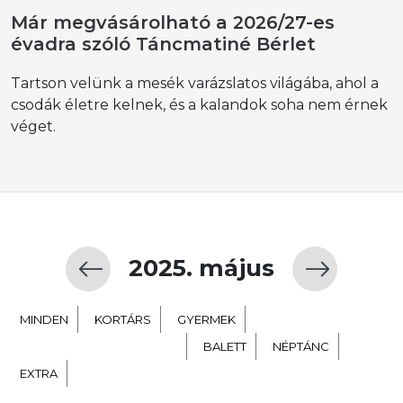
Már megvásárolható a 2026/27-es
évadra szóló Táncmatiné Bérlet
Tartson velünk a mesék varázslatos világába, ahol a
csodák életre kelnek, és a kalandok soha nem érnek
véget.
2025. május
MINDEN
KORTÁRS
GYERMEK
TÁNC SZÍNHÁZ NEVELÉS
BALETT
NÉPTÁNC
EXTRA