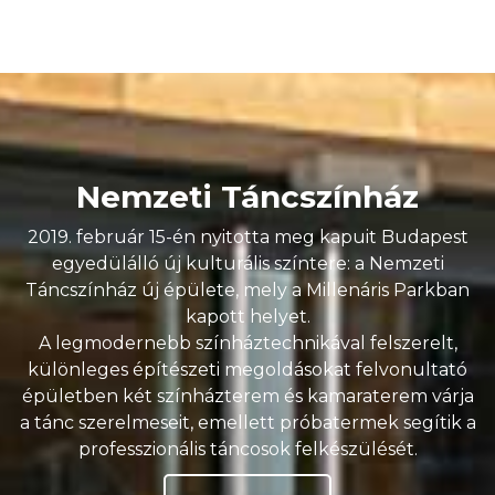
Nemzeti Táncszínház
2019. február 15-én nyitotta meg kapuit Budapest
egyedülálló új kulturális színtere: a Nemzeti
Táncszínház új épülete, mely a Millenáris Parkban
kapott helyet.
A legmodernebb színháztechnikával felszerelt,
különleges építészeti megoldásokat felvonultató
épületben két színházterem és kamaraterem várja
a tánc szerelmeseit, emellett próbatermek segítik a
professzionális táncosok felkészülését.