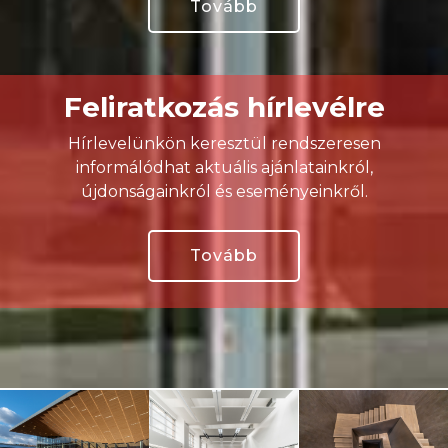
Tovább
Feliratkozás hírlevélre
Hírlevelünkön keresztül rendszeresen
informálódhat aktuális ajánlatainkról,
újdonságainkról és eseményeinkről.
Tovább