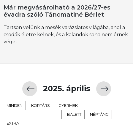
Már megvásárolható a 2026/27-es
évadra szóló Táncmatiné Bérlet
Tartson velünk a mesék varázslatos világába, ahol a
csodák életre kelnek, és a kalandok soha nem érnek
véget.
2025. április
MINDEN
KORTÁRS
GYERMEK
TÁNC SZÍNHÁZ NEVELÉS
BALETT
NÉPTÁNC
EXTRA