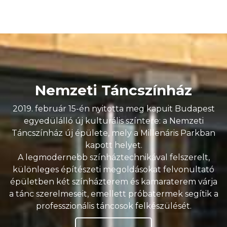
Nemzeti Táncszínház
2019. február 15-én nyitotta meg kapuit Budapest
egyedülálló új kulturális színtere: a Nemzeti
Táncszínház új épülete, mely a Millenáris Parkban
kapott helyet.
A legmodernebb színháztechnikával felszerelt,
különleges építészeti megoldásokat felvonultató
épületben két színházterem és kamaraterem várja
a tánc szerelmeseit, emellett próbatermek segítik a
professzionális táncosok felkészülését.