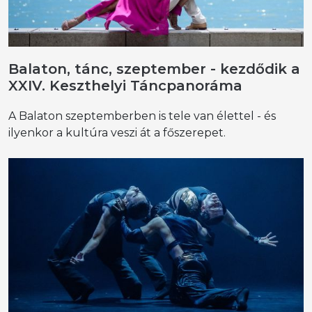
Balaton, tánc, szeptember - kezdődik a
XXIV. Keszthelyi Táncpanoráma
A Balaton szeptemberben is tele van élettel - és
ilyenkor a kultúra veszi át a főszerepet.