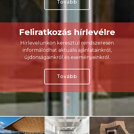
Tovább
Feliratkozás hírlevélre
Hírlevelünkön keresztül rendszeresen
informálódhat aktuális ajánlatainkról,
újdonságainkról és eseményeinkről.
Tovább