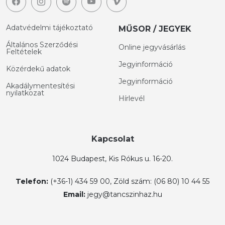
Adatvédelmi tájékoztató
MŰSOR / JEGYEK
Általános Szerződési
Online jegyvásárlás
Feltételek
Jegyinformáció
Közérdekű adatok
Jegyinformáció
Akadálymentesítési
nyilatkozat
Hírlevél
Kapcsolat
1024 Budapest, Kis Rókus u. 16-20.
Telefon:
(+36-1) 434 59 00, Zöld szám: (06 80) 10 44 55
Email:
jegy@tancszinhaz.hu