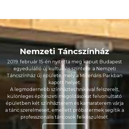
Nemzeti Táncszínház
2019. február 15-én nyitotta meg kapuit Budapest
egyedülálló új kulturális színtere: a Nemzeti
Táncszínház új épülete, mely a Millenáris Parkban
kapott helyet.
A legmodernebb színháztechnikával felszerelt,
különleges építészeti megoldásokat felvonultató
épületben két színházterem és kamaraterem várja
a tánc szerelmeseit, emellett próbatermek segítik a
professzionális táncosok felkészülését.