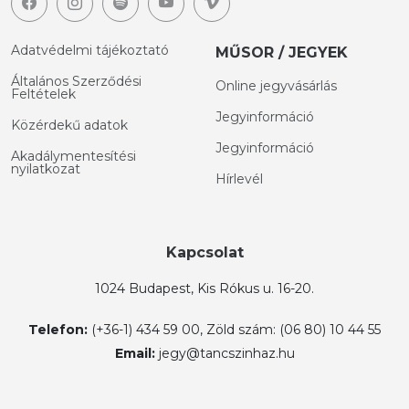
Adatvédelmi tájékoztató
MŰSOR / JEGYEK
Általános Szerződési
Online jegyvásárlás
Feltételek
Jegyinformáció
Közérdekű adatok
Jegyinformáció
Akadálymentesítési
nyilatkozat
Hírlevél
Kapcsolat
1024 Budapest, Kis Rókus u. 16-20.
Telefon:
(+36-1) 434 59 00, Zöld szám: (06 80) 10 44 55
Email:
jegy@tancszinhaz.hu