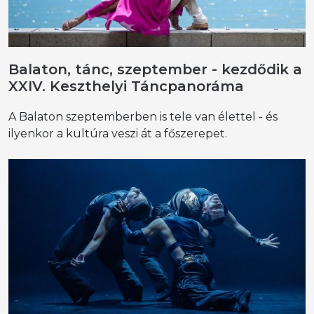
Balaton, tánc, szeptember - kezdődik a
XXIV. Keszthelyi Táncpanoráma
A Balaton szeptemberben is tele van élettel - és
ilyenkor a kultúra veszi át a főszerepet.