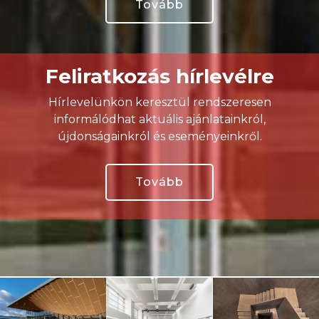
Tovább
Feliratkozás hírlevélre
Hírlevelünkön keresztül rendszeresen
informálódhat aktuális ajánlatainkról,
újdonságainkról és eseményeinkről.
Tovább