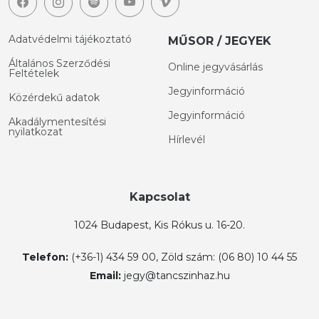
Adatvédelmi tájékoztató
MŰSOR / JEGYEK
Általános Szerződési
Online jegyvásárlás
Feltételek
Jegyinformáció
Közérdekű adatok
Jegyinformáció
Akadálymentesítési
nyilatkozat
Hírlevél
Kapcsolat
1024 Budapest, Kis Rókus u. 16-20.
Telefon:
(+36-1) 434 59 00, Zöld szám: (06 80) 10 44 55
Email:
jegy@tancszinhaz.hu