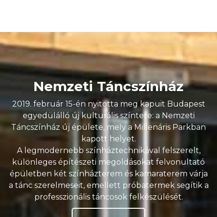
Nemzeti Táncszínház
2019. február 15-én nyitotta meg kapuit Budapest
egyedülálló új kulturális színtere: a Nemzeti
Táncszínház új épülete, mely a Millenáris Parkban
kapott helyet.
A legmodernebb színháztechnikával felszerelt,
különleges építészeti megoldásokat felvonultató
épületben két színházterem és kamaraterem várja
a tánc szerelmeseit, emellett próbatermek segítik a
professzionális táncosok felkészülését.