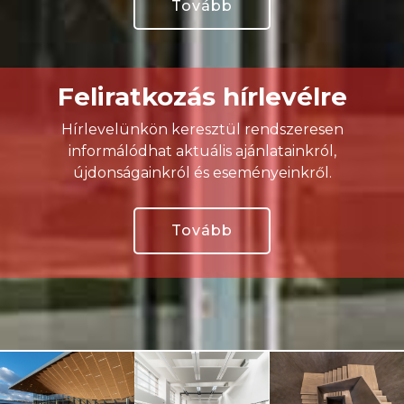
Tovább
Feliratkozás hírlevélre
Hírlevelünkön keresztül rendszeresen
informálódhat aktuális ajánlatainkról,
újdonságainkról és eseményeinkről.
Tovább