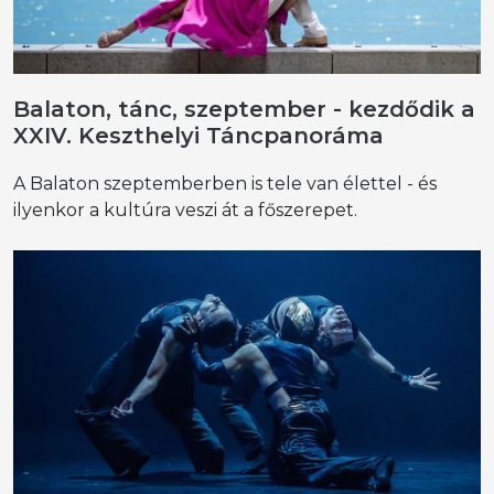
Balaton, tánc, szeptember - kezdődik a
XXIV. Keszthelyi Táncpanoráma
A Balaton szeptemberben is tele van élettel - és
ilyenkor a kultúra veszi át a főszerepet.