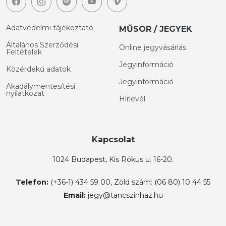
Adatvédelmi tájékoztató
MŰSOR / JEGYEK
Általános Szerződési
Online jegyvásárlás
Feltételek
Jegyinformáció
Közérdekű adatok
Jegyinformáció
Akadálymentesítési
nyilatkozat
Hírlevél
Kapcsolat
1024 Budapest, Kis Rókus u. 16-20.
Telefon:
(+36-1) 434 59 00, Zöld szám: (06 80) 10 44 55
Email:
jegy@tancszinhaz.hu