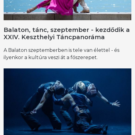
Balaton, tánc, szeptember - kezdődik a
XXIV. Keszthelyi Táncpanoráma
A Balaton szeptemberben is tele van élettel - és
ilyenkor a kultúra veszi át a főszerepet.