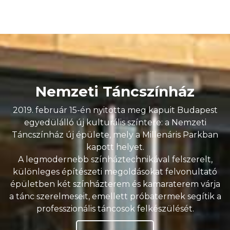
Nemzeti Táncszínház
2019. február 15-én nyitotta meg kapuit Budapest
egyedülálló új kulturális színtere: a Nemzeti
Táncszínház új épülete, mely a Millenáris Parkban
kapott helyet.
A legmodernebb színháztechnikával felszerelt,
különleges építészeti megoldásokat felvonultató
épületben két színházterem és kamaraterem várja
a tánc szerelmeseit, emellett próbatermek segítik a
professzionális táncosok felkészülését.