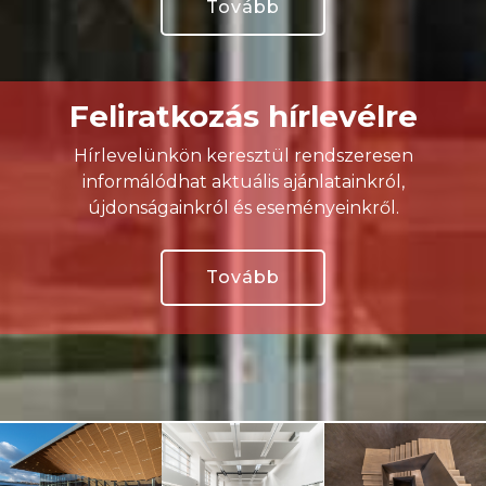
Tovább
Feliratkozás hírlevélre
Hírlevelünkön keresztül rendszeresen
informálódhat aktuális ajánlatainkról,
újdonságainkról és eseményeinkről.
Tovább