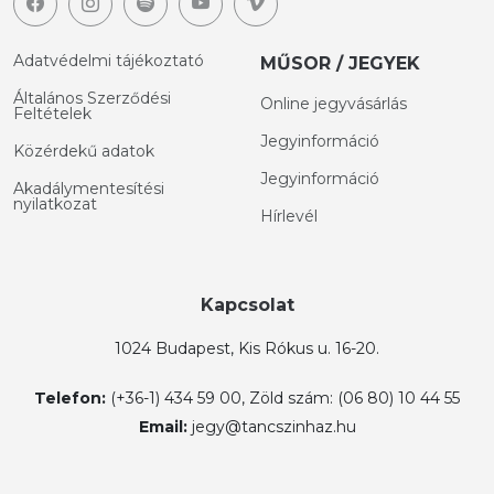
Adatvédelmi tájékoztató
MŰSOR / JEGYEK
Általános Szerződési
Online jegyvásárlás
Feltételek
Jegyinformáció
Közérdekű adatok
Jegyinformáció
Akadálymentesítési
nyilatkozat
Hírlevél
Kapcsolat
1024 Budapest, Kis Rókus u. 16-20.
Telefon:
(+36-1) 434 59 00, Zöld szám: (06 80) 10 44 55
Email:
jegy@tancszinhaz.hu