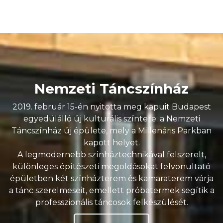
Nemzeti Táncszínház
2019. február 15-én nyitotta meg kapuit Budapest
egyedülálló új kulturális színtere: a Nemzeti
Táncszínház új épülete, mely a Millenáris Parkban
kapott helyet.
A legmodernebb színháztechnikával felszerelt,
különleges építészeti megoldásokat felvonultató
épületben két színházterem és kamaraterem várja
a tánc szerelmeseit, emellett próbatermek segítik a
professzionális táncosok felkészülését.