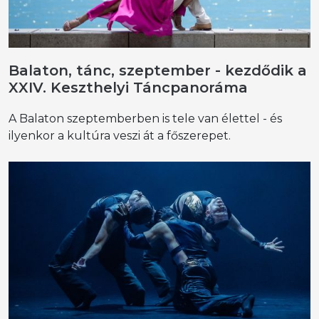
Balaton, tánc, szeptember - kezdődik a
XXIV. Keszthelyi Táncpanoráma
A Balaton szeptemberben is tele van élettel - és
ilyenkor a kultúra veszi át a főszerepet.