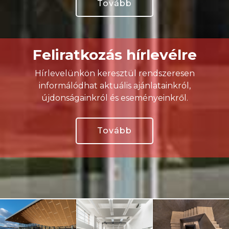
Tovább
Feliratkozás hírlevélre
Hírlevelünkön keresztül rendszeresen
informálódhat aktuális ajánlatainkról,
újdonságainkról és eseményeinkről.
Tovább