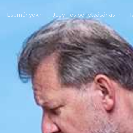
Események
Jegy - és bérletvásárlás
T