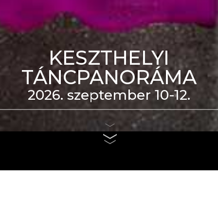
KESZTHELYI
TÁNCPANORÁMA
2026. szeptember 10-12.
eti Táncszínház épülete
us 4. és szeptember 6.