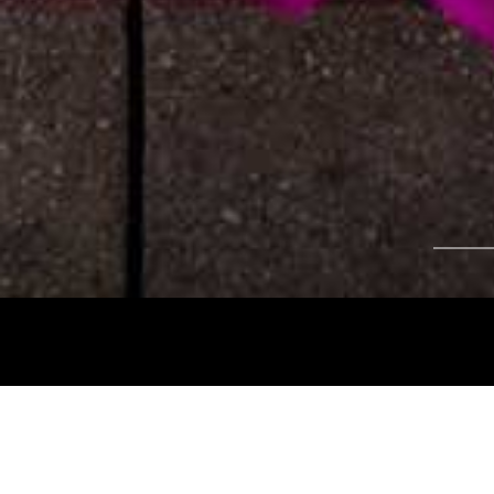
Tájékoztatjuk kedves nézőinket, hogy a
Nemz
és az
Intermezzo Buda Kávézó, 2026. júli
között
zárva tart.