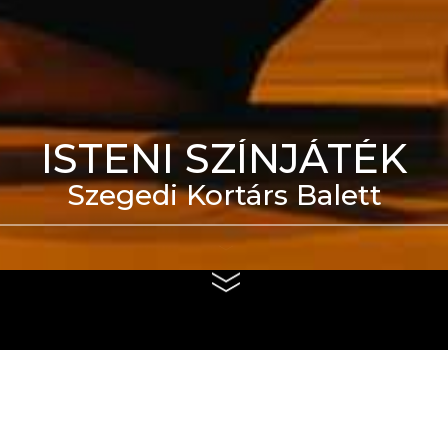
ISTENI SZÍNJÁTÉK
Szegedi Kortárs Balett
eti Táncszínház épülete
us 4. és szeptember 6.