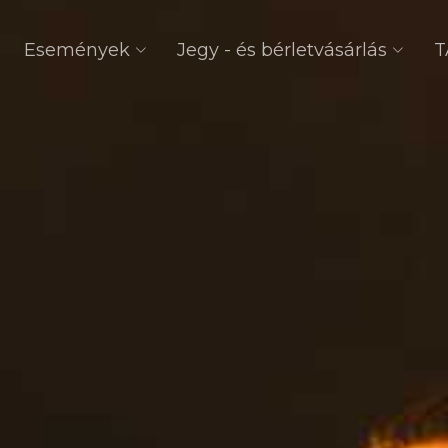
Események
Jegy - és bérletvásárlás
T