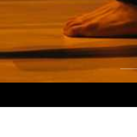
Tájékoztatjuk kedves nézőinket, hogy a
Nemz
és az
Intermezzo Buda Kávézó, 2026. júli
között
zárva tart.