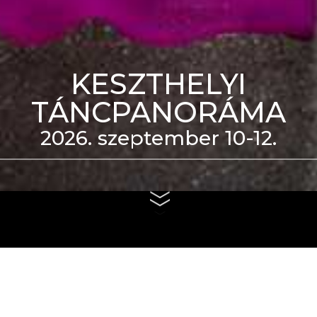
KESZTHELYI
TÁNCPANORÁMA
2026. szeptember 10-12.
eti Táncszínház épülete
us 4. és szeptember 6.