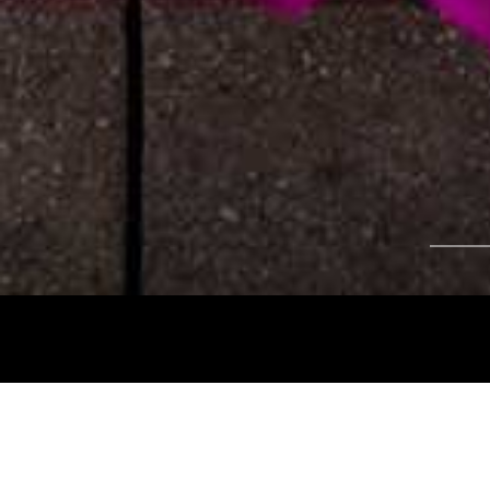
Tájékoztatjuk kedves nézőinket, hogy a
Nemz
és az
Intermezzo Buda Kávézó, 2026. júli
között
zárva tart.