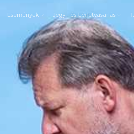
Események
Jegy - és bérletvásárlás
T