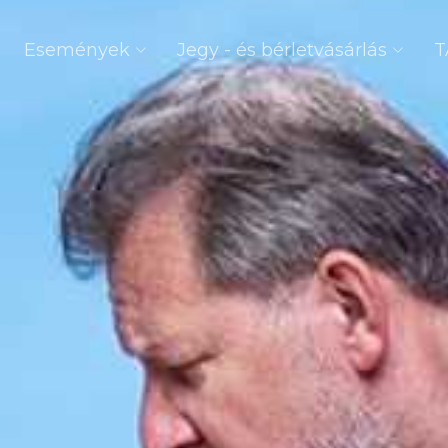
Események
Jegy - és bérletvásárlás
T