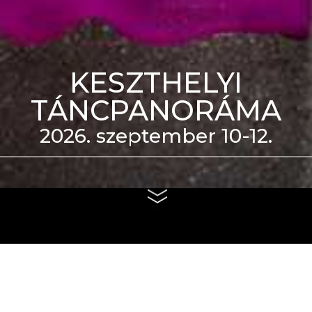
KESZTHELYI
TÁNCPANORÁMA
2026. szeptember 10-12.
eti Táncszínház épülete
us 4. és szeptember 6.