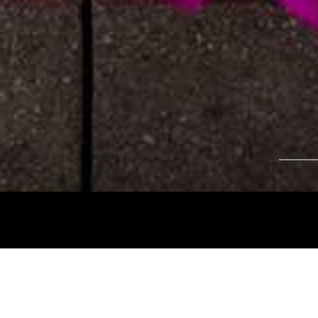
Tájékoztatjuk kedves nézőinket, hogy a
Nemz
és az
Intermezzo Buda Kávézó, 2026. júli
között
zárva tart.