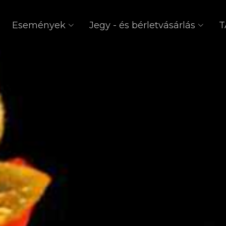
Események
Jegy - és bérletvásárlás
T