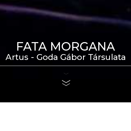
FATA MORGANA
Artus - Goda Gábor Társulata
eti Táncszínház épülete
us 4. és szeptember 6.