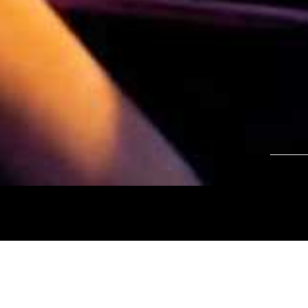
Tájékoztatjuk kedves nézőinket, hogy a
Nemz
és az
Intermezzo Buda Kávézó, 2026. júli
között
zárva tart.