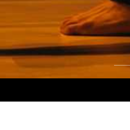
Tájékoztatjuk kedves nézőinket, hogy a
Nemz
és az
Intermezzo Buda Kávézó, 2026. júli
között
zárva tart.