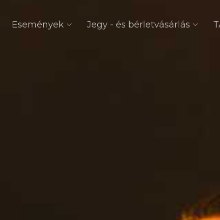
Események
Jegy - és bérletvásárlás
T