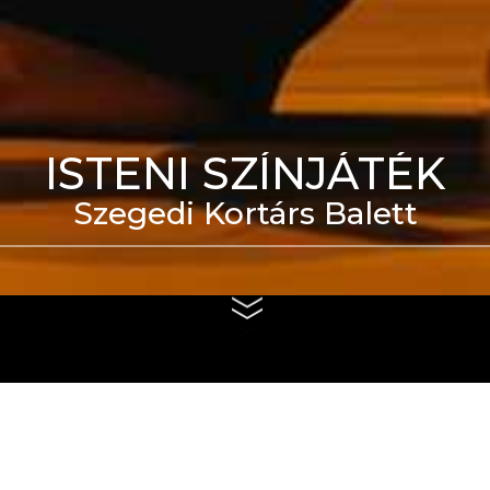
ISTENI SZÍNJÁTÉK
Szegedi Kortárs Balett
eti Táncszínház épülete
us 4. és szeptember 6.