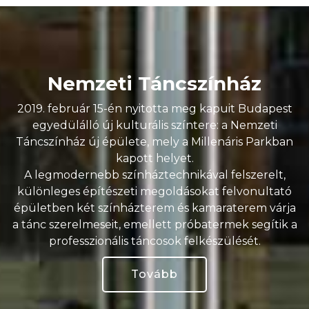
Nemzeti Táncszínház
2019. február 15-én nyitotta meg kapuit Budapest
egyedülálló új kulturális színtere: a Nemzeti
Táncszínház új épülete, mely a Millenáris Parkban
kapott helyet.
A legmodernebb színháztechnikával felszerelt,
különleges építészeti megoldásokat felvonultató
épületben két színházterem és kamaraterem várja
a tánc szerelmeseit, emellett próbatermek segítik a
professzionális táncosok felkészülését.
Tovább