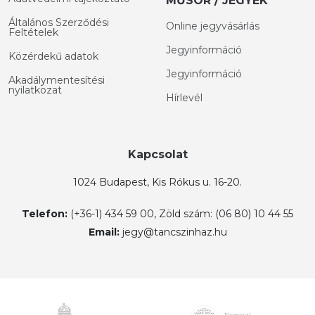
MŰSOR / JEGYEK
Általános Szerződési
Online jegyvásárlás
Feltételek
Jegyinformáció
Közérdekű adatok
Jegyinformáció
Akadálymentesítési
nyilatkozat
Hírlevél
Kapcsolat
1024 Budapest, Kis Rókus u. 16-20.
Telefon:
(+36-1) 434 59 00, Zöld szám: (06 80) 10 44 55
Email:
jegy@tancszinhaz.hu