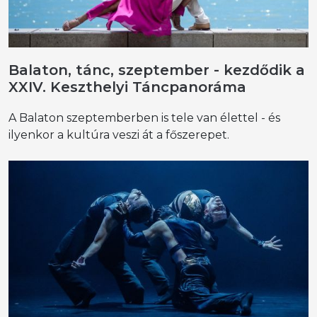
Balaton, tánc, szeptember - kezdődik a
XXIV. Keszthelyi Táncpanoráma
A Balaton szeptemberben is tele van élettel - és
ilyenkor a kultúra veszi át a főszerepet.