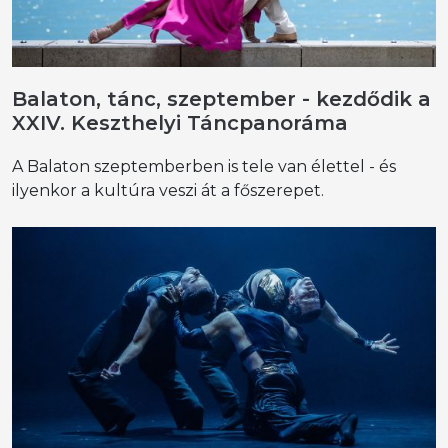
Balaton, tánc, szeptember - kezdődik a
XXIV. Keszthelyi Táncpanoráma
A Balaton szeptemberben is tele van élettel - és
ilyenkor a kultúra veszi át a főszerepet.