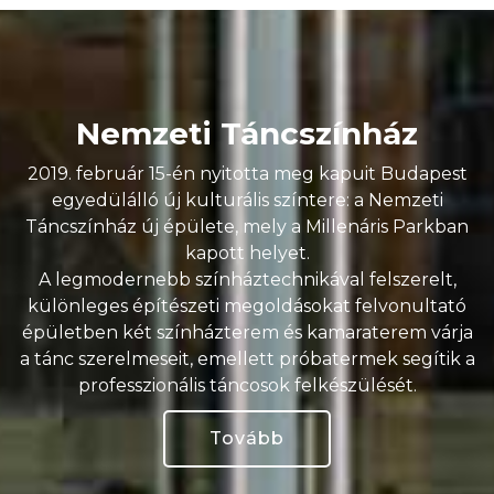
Nemzeti Táncszínház
2019. február 15-én nyitotta meg kapuit Budapest
egyedülálló új kulturális színtere: a Nemzeti
Táncszínház új épülete, mely a Millenáris Parkban
kapott helyet.
A legmodernebb színháztechnikával felszerelt,
különleges építészeti megoldásokat felvonultató
épületben két színházterem és kamaraterem várja
a tánc szerelmeseit, emellett próbatermek segítik a
professzionális táncosok felkészülését.
Tovább