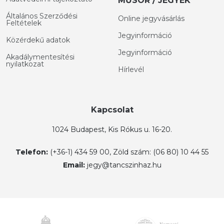
MŰSOR / JEGYEK
Általános Szerződési
Online jegyvásárlás
Feltételek
Jegyinformáció
Közérdekű adatok
Jegyinformáció
Akadálymentesítési
nyilatkozat
Hírlevél
Kapcsolat
1024 Budapest, Kis Rókus u. 16-20.
Telefon:
(+36-1) 434 59 00, Zöld szám: (06 80) 10 44 55
Email:
jegy@tancszinhaz.hu