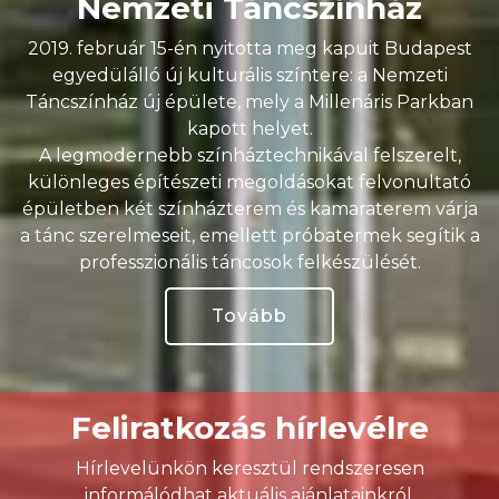
Nemzeti Táncszínház
2019. február 15-én nyitotta meg kapuit Budapest
egyedülálló új kulturális színtere: a Nemzeti
Táncszínház új épülete, mely a Millenáris Parkban
kapott helyet.
A legmodernebb színháztechnikával felszerelt,
különleges építészeti megoldásokat felvonultató
épületben két színházterem és kamaraterem várja
a tánc szerelmeseit, emellett próbatermek segítik a
professzionális táncosok felkészülését.
Tovább
Feliratkozás hírlevélre
Hírlevelünkön keresztül rendszeresen
informálódhat aktuális ajánlatainkról,