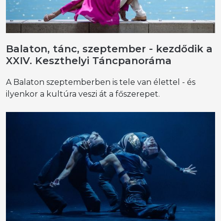
Balaton, tánc, szeptember - kezdődik a
XXIV. Keszthelyi Táncpanoráma
A Balaton szeptemberben is tele van élettel - és
ilyenkor a kultúra veszi át a főszerepet.