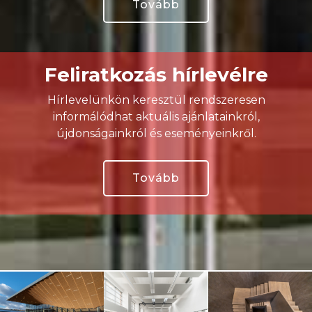
Tovább
Feliratkozás hírlevélre
Hírlevelünkön keresztül rendszeresen
informálódhat aktuális ajánlatainkról,
újdonságainkról és eseményeinkről.
Tovább