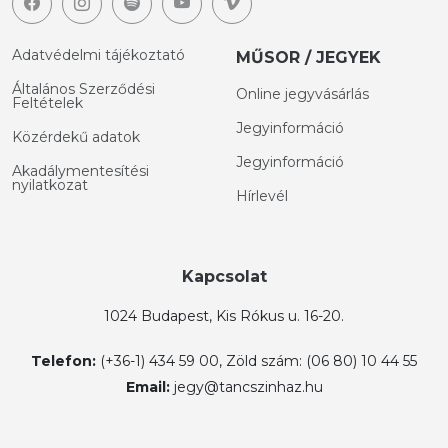
Adatvédelmi tájékoztató
MŰSOR / JEGYEK
Általános Szerződési
Online jegyvásárlás
Feltételek
Jegyinformáció
Közérdekű adatok
Jegyinformáció
Akadálymentesítési
nyilatkozat
Hírlevél
Kapcsolat
1024 Budapest, Kis Rókus u. 16-20.
Telefon:
(+36-1) 434 59 00, Zöld szám: (06 80) 10 44 55
Email:
jegy@tancszinhaz.hu