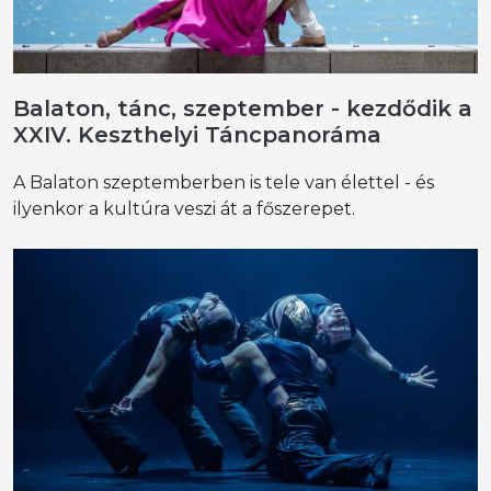
Balaton, tánc, szeptember - kezdődik a
XXIV. Keszthelyi Táncpanoráma
A Balaton szeptemberben is tele van élettel - és
ilyenkor a kultúra veszi át a főszerepet.