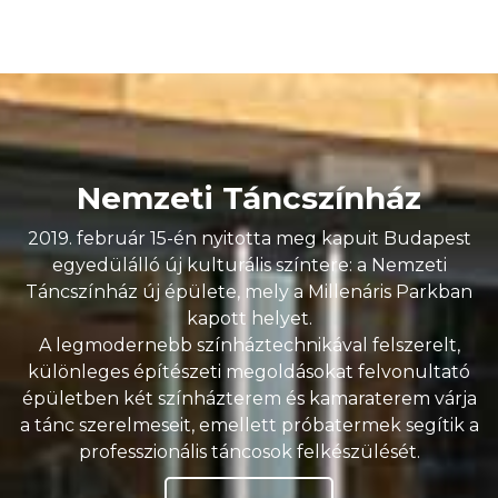
Nemzeti Táncszínház
2019. február 15-én nyitotta meg kapuit Budapest
egyedülálló új kulturális színtere: a Nemzeti
Táncszínház új épülete, mely a Millenáris Parkban
kapott helyet.
A legmodernebb színháztechnikával felszerelt,
különleges építészeti megoldásokat felvonultató
épületben két színházterem és kamaraterem várja
a tánc szerelmeseit, emellett próbatermek segítik a
professzionális táncosok felkészülését.