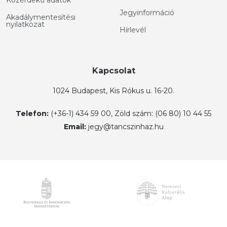
Közérdekű adatok
Jegyinformáció
Akadálymentesítési
nyilatkozat
Hírlevél
Kapcsolat
1024 Budapest, Kis Rókus u. 16-20.
Telefon:
(+36-1) 434 59 00, Zöld szám: (06 80) 10 44 55
Email:
jegy@tancszinhaz.hu