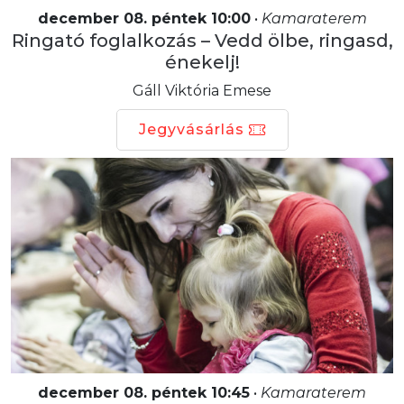
december 08. péntek 10:00
•
Kamaraterem
Ringató foglalkozás – Vedd ölbe, ringasd,
énekelj!
Gáll Viktória Emese
Jegyvásárlás
december 08. péntek 10:45
•
Kamaraterem