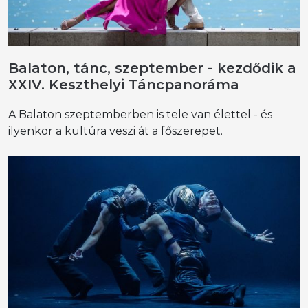
Balaton, tánc, szeptember - kezdődik a
XXIV. Keszthelyi Táncpanoráma
A Balaton szeptemberben is tele van élettel - és
ilyenkor a kultúra veszi át a főszerepet.