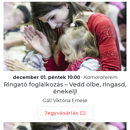
december 01. péntek 10:00
•
Kamaraterem
Ringató foglalkozás – Vedd ölbe, ringasd,
énekelj!
Gáll Viktória Emese
Jegyvásárlás