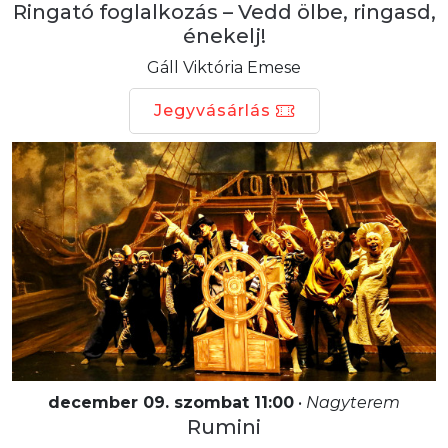
Ringató foglalkozás – Vedd ölbe, ringasd,
énekelj!
Gáll Viktória Emese
Jegyvásárlás
december 09. szombat 11:00
•
Nagyterem
Rumini