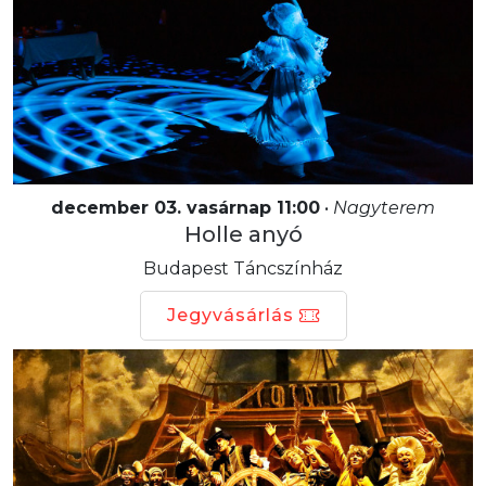
december 03. vasárnap 11:00
•
Nagyterem
Holle anyó
Budapest Táncszínház
Jegyvásárlás