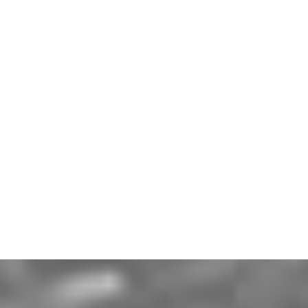
december 30. szombat 11:00
•
Előtér
Ringató foglalkozás – Apa, ma játssz te
is!
Gáll Viktória Emese
Jegyvásárlás