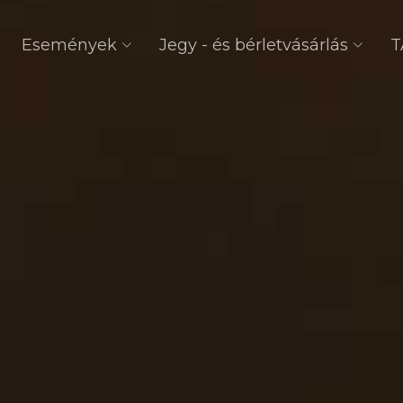
Események
Jegy - és bérletvásárlás
T