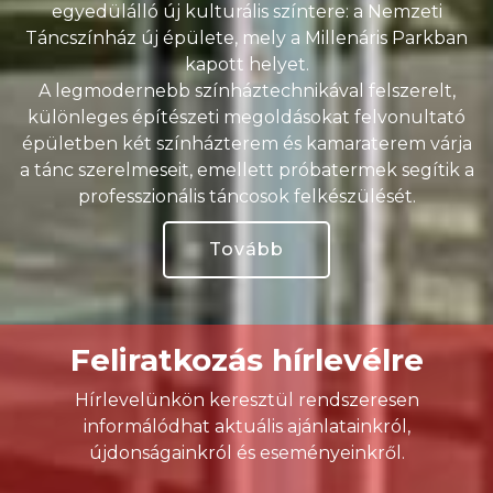
egyedülálló új kulturális színtere: a Nemzeti
Táncszínház új épülete, mely a Millenáris Parkban
kapott helyet.
A legmodernebb színháztechnikával felszerelt,
különleges építészeti megoldásokat felvonultató
épületben két színházterem és kamaraterem várja
a tánc szerelmeseit, emellett próbatermek segítik a
professzionális táncosok felkészülését.
Tovább
Feliratkozás hírlevélre
Hírlevelünkön keresztül rendszeresen
informálódhat aktuális ajánlatainkról,
újdonságainkról és eseményeinkről.