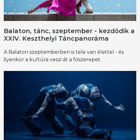
Balaton, tánc, szeptember - kezdődik a
XXIV. Keszthelyi Táncpanoráma
A Balaton szeptemberben is tele van élettel - és
ilyenkor a kultúra veszi át a főszerepet.