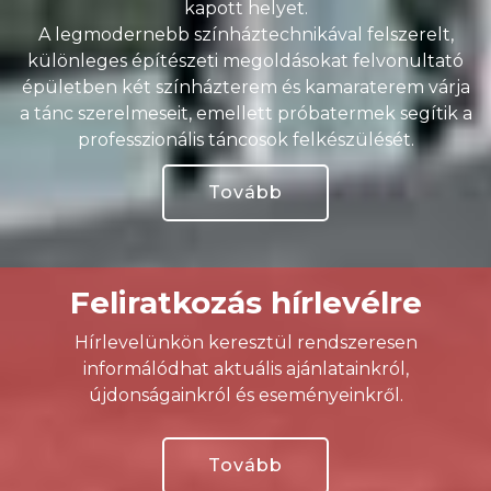
kapott helyet.
A legmodernebb színháztechnikával felszerelt,
különleges építészeti megoldásokat felvonultató
épületben két színházterem és kamaraterem várja
a tánc szerelmeseit, emellett próbatermek segítik a
professzionális táncosok felkészülését.
Tovább
Feliratkozás hírlevélre
Hírlevelünkön keresztül rendszeresen
informálódhat aktuális ajánlatainkról,
újdonságainkról és eseményeinkről.
Tovább