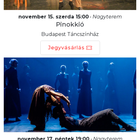
november 15. szerda 15:00
•
Nagyterem
Pinokkió
Budapest Táncszínház
Jegyvásárlás
november 17. péntek 19:00
•
Nagyterem