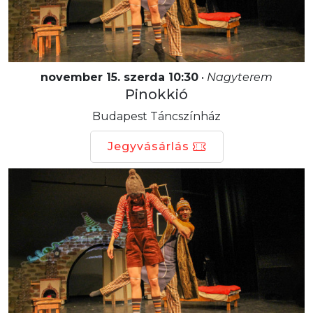
november 15. szerda 10:30
•
Nagyterem
Pinokkió
Budapest Táncszínház
Jegyvásárlás