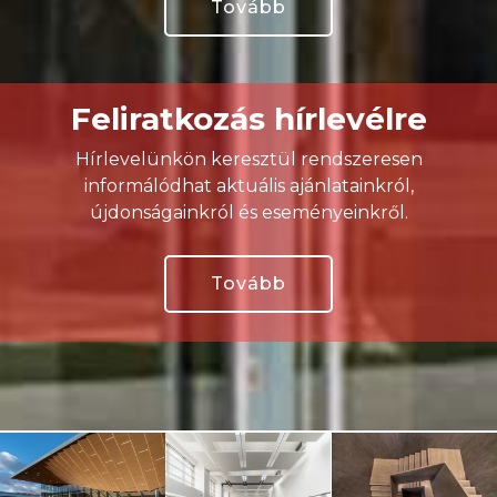
Tovább
Feliratkozás hírlevélre
Hírlevelünkön keresztül rendszeresen
informálódhat aktuális ajánlatainkról,
újdonságainkról és eseményeinkről.
Tovább