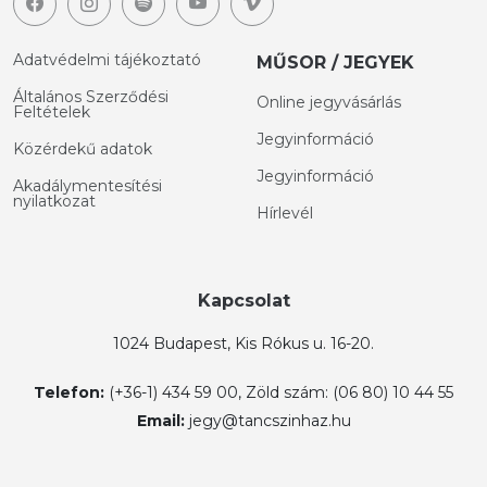
Adatvédelmi tájékoztató
MŰSOR / JEGYEK
Általános Szerződési
Online jegyvásárlás
Feltételek
Jegyinformáció
Közérdekű adatok
Jegyinformáció
Akadálymentesítési
nyilatkozat
Hírlevél
Kapcsolat
1024 Budapest, Kis Rókus u. 16-20.
Telefon:
(+36-1) 434 59 00, Zöld szám: (06 80) 10 44 55
Email:
jegy@tancszinhaz.hu