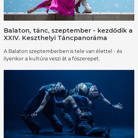
Balaton, tánc, szeptember - kezdődik a
XXIV. Keszthelyi Táncpanoráma
A Balaton szeptemberben is tele van élettel - és
ilyenkor a kultúra veszi át a főszerepet.