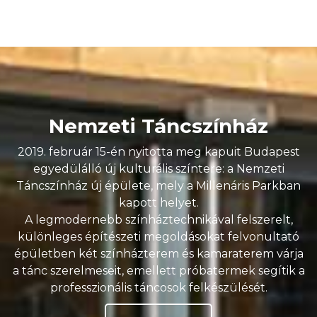
Nemzeti Táncszínház
2019. február 15-én nyitotta meg kapuit Budapest
egyedülálló új kulturális színtere: a Nemzeti
Táncszínház új épülete, mely a Millenáris Parkban
kapott helyet.
A legmodernebb színháztechnikával felszerelt,
különleges építészeti megoldásokat felvonultató
épületben két színházterem és kamaraterem várja
a tánc szerelmeseit, emellett próbatermek segítik a
professzionális táncosok felkészülését.