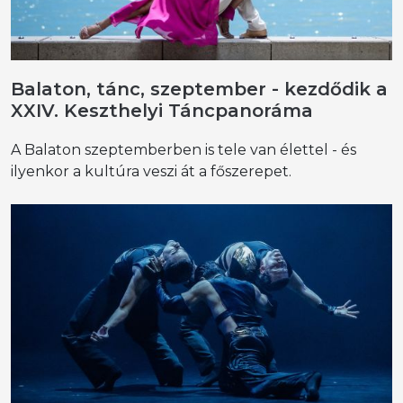
Balaton, tánc, szeptember - kezdődik a
XXIV. Keszthelyi Táncpanoráma
A Balaton szeptemberben is tele van élettel - és
ilyenkor a kultúra veszi át a főszerepet.