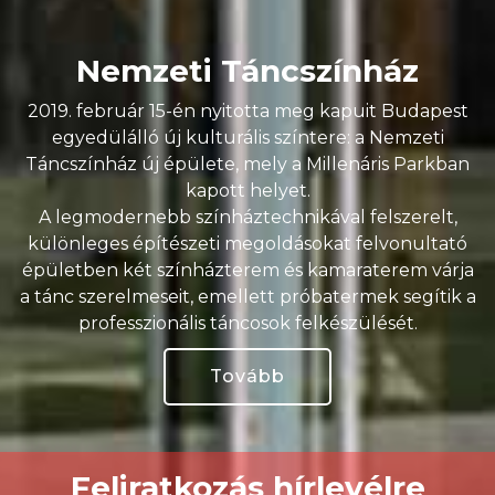
Nemzeti Táncszínház
2019. február 15-én nyitotta meg kapuit Budapest
egyedülálló új kulturális színtere: a Nemzeti
Táncszínház új épülete, mely a Millenáris Parkban
kapott helyet.
A legmodernebb színháztechnikával felszerelt,
különleges építészeti megoldásokat felvonultató
épületben két színházterem és kamaraterem várja
a tánc szerelmeseit, emellett próbatermek segítik a
professzionális táncosok felkészülését.
Tovább
Feliratkozás hírlevélre