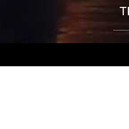
T
Tájékoztatjuk kedves nézőinket, hogy a
Nemz
és az
Intermezzo Buda Kávézó, 2026. júli
között
zárva tart.