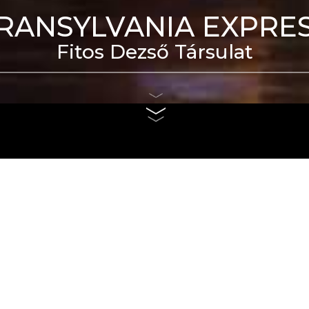
RANSYLVANIA EXPRE
Fitos Dezső Társulat
eti Táncszínház épülete
us 4. és szeptember 6.