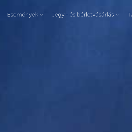
Események
Jegy - és bérletvásárlás
T