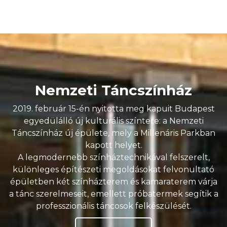
Nemzeti Táncszínház
2019. február 15-én nyitotta meg kapuit Budapest
egyedülálló új kulturális színtere: a Nemzeti
Táncszínház új épülete, mely a Millenáris Parkban
kapott helyet.
A legmodernebb színháztechnikával felszerelt,
különleges építészeti megoldásokat felvonultató
épületben két színházterem és kamaraterem várja
a tánc szerelmeseit, emellett próbatermek segítik a
professzionális táncosok felkészülését.