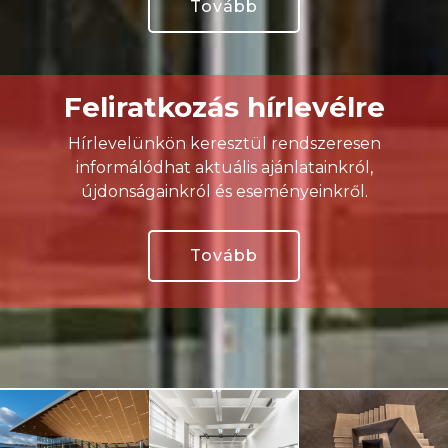
Tovább
Feliratkozás hírlevélre
Hírlevelünkön keresztül rendszeresen
informálódhat aktuális ajánlatainkról,
újdonságainkról és eseményeinkről.
Tovább