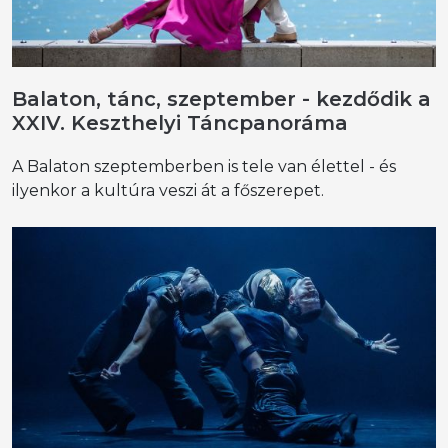
Balaton, tánc, szeptember - kezdődik a
XXIV. Keszthelyi Táncpanoráma
A Balaton szeptemberben is tele van élettel - és
ilyenkor a kultúra veszi át a főszerepet.