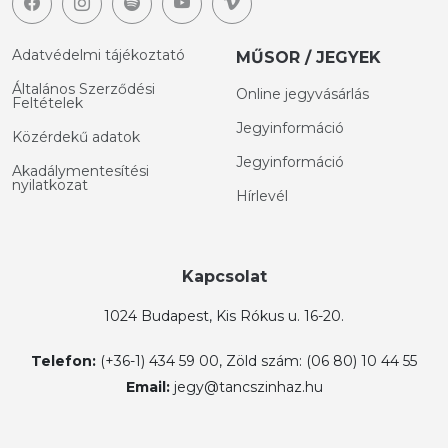
Adatvédelmi tájékoztató
MŰSOR / JEGYEK
Általános Szerződési
Online jegyvásárlás
Feltételek
Jegyinformáció
Közérdekű adatok
Jegyinformáció
Akadálymentesítési
nyilatkozat
Hírlevél
Kapcsolat
1024 Budapest, Kis Rókus u. 16-20.
Telefon:
(+36-1) 434 59 00, Zöld szám: (06 80) 10 44 55
Email:
jegy@tancszinhaz.hu