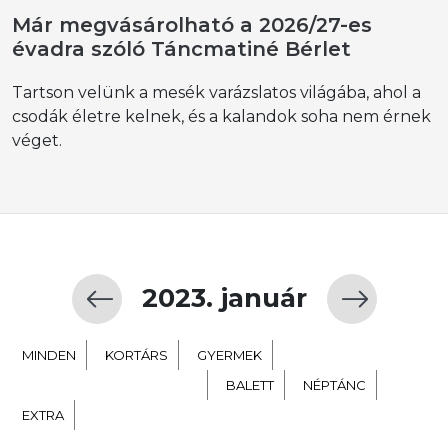
Már megvásárolható a 2026/27-es
évadra szóló Táncmatiné Bérlet
Tartson velünk a mesék varázslatos világába, ahol a
csodák életre kelnek, és a kalandok soha nem érnek
véget.
2023. január
MINDEN
KORTÁRS
GYERMEK
TÁNC SZÍNHÁZ NEVELÉS
BALETT
NÉPTÁNC
EXTRA