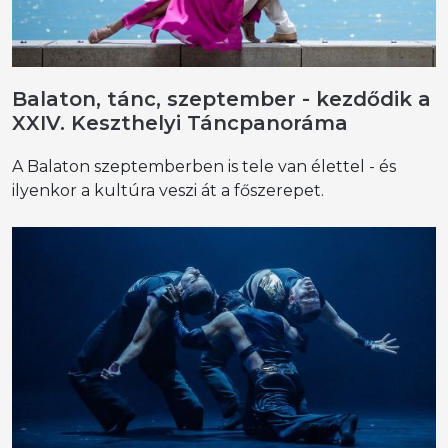
Balaton, tánc, szeptember - kezdődik a
XXIV. Keszthelyi Táncpanoráma
A Balaton szeptemberben is tele van élettel - és
ilyenkor a kultúra veszi át a főszerepet.