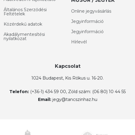
MŰSOR / JEGYEK
Általános Szerződési
Online jegyvásárlás
Feltételek
Jegyinformáció
Közérdekű adatok
Jegyinformáció
Akadálymentesítési
nyilatkozat
Hírlevél
Kapcsolat
1024 Budapest, Kis Rókus u. 16-20.
Telefon:
(+36-1) 434 59 00, Zöld szám: (06 80) 10 44 55
Email:
jegy@tancszinhaz.hu