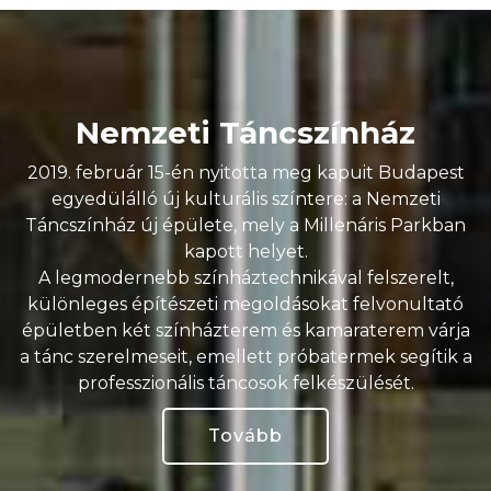
Nemzeti Táncszínház
2019. február 15-én nyitotta meg kapuit Budapest
egyedülálló új kulturális színtere: a Nemzeti
Táncszínház új épülete, mely a Millenáris Parkban
kapott helyet.
A legmodernebb színháztechnikával felszerelt,
különleges építészeti megoldásokat felvonultató
épületben két színházterem és kamaraterem várja
a tánc szerelmeseit, emellett próbatermek segítik a
professzionális táncosok felkészülését.
Tovább