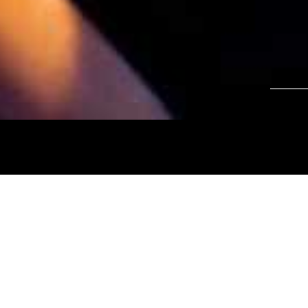
Tájékoztatjuk kedves nézőinket, hogy a
Nemz
és az
Intermezzo Buda Kávézó, 2026. júli
között
zárva tart.