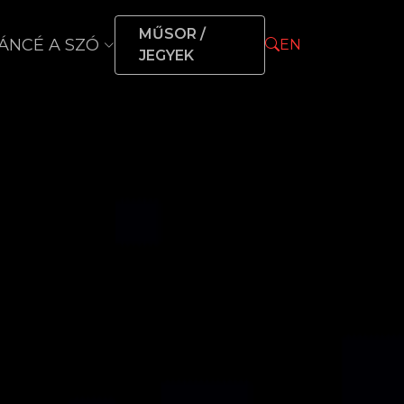
MŰSOR /
ÁNCÉ A SZÓ
EN
JEGYEK