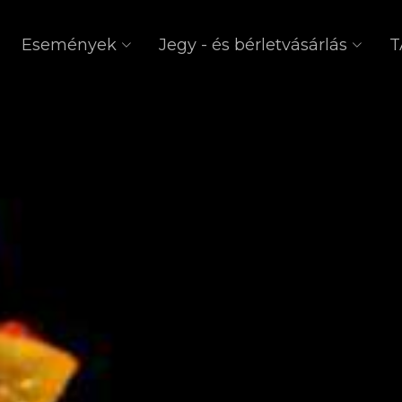
Események
Jegy - és bérletvásárlás
T