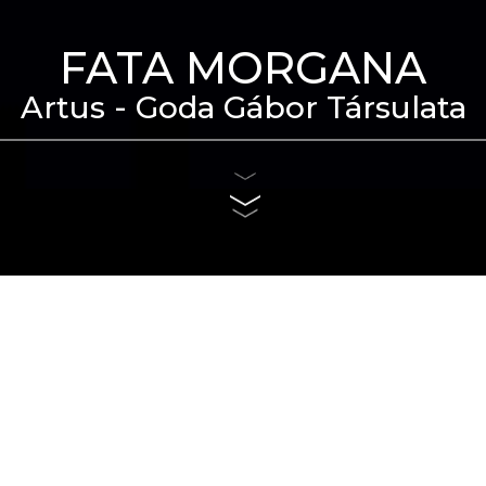
FATA MORGANA
Artus - Goda Gábor Társulata
eti Táncszínház épülete
us 4. és szeptember 6.