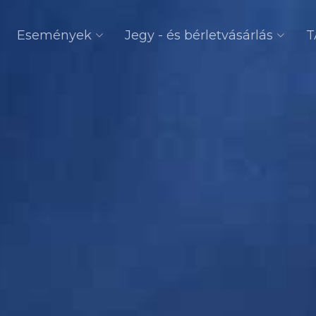
Események
Jegy - és bérletvásárlás
T