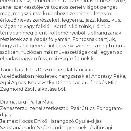
énekművész, zeneterapeuta az előadás zeneszerzője,
zenei szerkesztője változatos zenei világot penget
meg, megszólítva különböző zenei területekről
érkező neves zenészeket, legyen az jazz, klasszikus,
világzene vagy folklór. Kortárs költőink, íróink e
témában megjelent költeményeiből is elhangzanak
részletek az előadás folyamán. Fontosnak tartjuk,
hogy a fiatal generációt látvány szinten is meg tudjuk
szólítani, fúzióban más művészeti ágakkal, legyen az
előadás nagyon friss, mai és igazán nekik.
Táncolja: a Fitos Dezső Társulat tánckara
Az előadásban részletek hangzanak el Andrássy Réka,
Ágai Ágnes, Krusovszky Dénes, Lackfi János és Mile
Zsigmond Zsolt alkotásaiból.
Dramaturg: Pallai Mara
Zeneszerző, zenei szerkesztő: Paár Julcsi Fonogram-
díjas
Jelmez: Kocsis Enikő Harangozó Gyula-díjas
Szaktanácsadó: Szécsi Judit gyermek- és ifjúsági