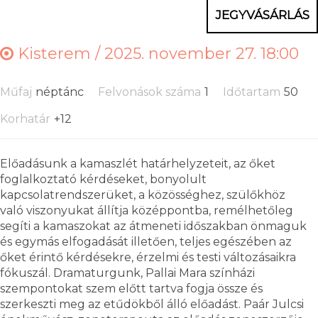
JEGYVÁSÁRLÁS
Kisterem /
2025. november 27. 18:00
Műfaj
néptánc
Felvonások száma
1
Időtartam
50
Korhatár
+12
Előadásunk a kamaszlét határhelyzeteit, az őket
foglalkoztató kérdéseket, bonyolult
kapcsolatrendszerüket, a közösséghez, szülőkhöz
való viszonyukat állítja középpontba, remélhetőleg
segíti a kamaszokat az átmeneti időszakban önmaguk
és egymás elfogadását illetően, teljes egészében az
őket érintő kérdésekre, érzelmi és testi változásaikra
fókuszál. Dramaturgunk, Pallai Mara színházi
szempontokat szem előtt tartva fogja össze és
szerkeszti meg az etűdökből álló előadást. Paár Julcsi