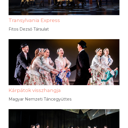
Transylvania Express
Fitos Dezső Társulat
Kárpátok visszhangja
Magyar Nemzeti Táncegyüttes