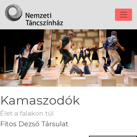
Kamaszodók
Élet a falakon túl
Fitos Dezső Társulat