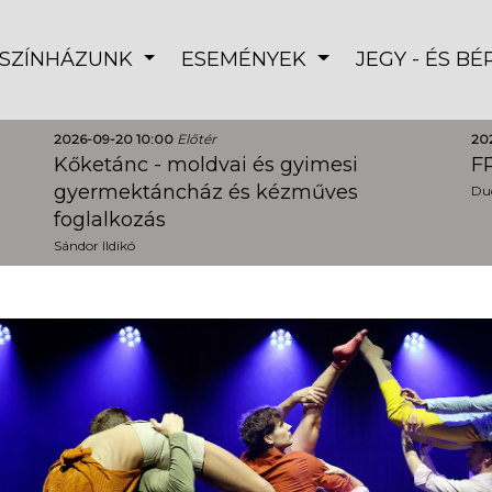
SZÍNHÁZUNK
ESEMÉNYEK
JEGY - ÉS B
2026-09-20 10:00
Előtér
20
Kőketánc - moldvai és gyimesi
FR
gyermektáncház és kézműves
Dud
foglalkozás
Sándor Ildikó