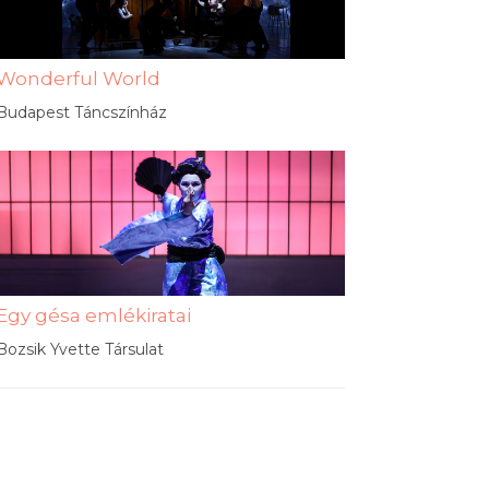
Wonderful World
Budapest Táncszínház
Egy gésa emlékiratai
Bozsik Yvette Társulat