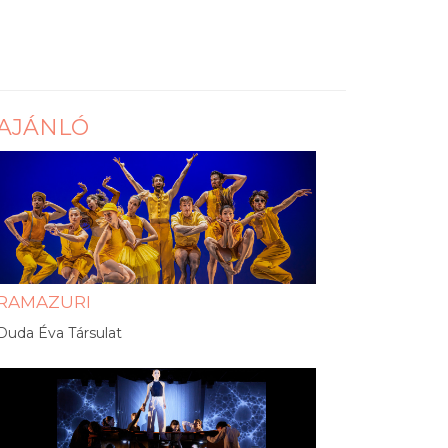
AJÁNLÓ
RAMAZURI
Duda Éva Társulat