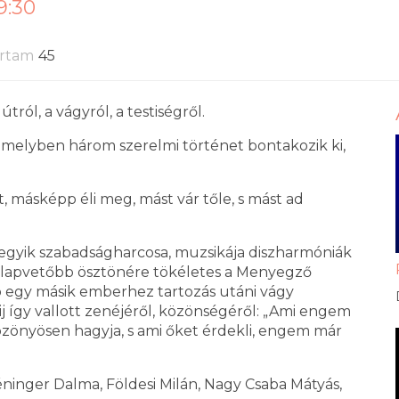
9:30
artam
45
tról, a vágyról, a testiségről.
 melyben három szerelmi történet bontakozik ki,
 másképp éli meg, mást vár tőle, s mást ad
 egyik szabadságharcosa, muzsikája diszharmóniák
alapvetőbb ösztönére tökéletes a Menyegző
 egy másik emberhez tartozás utáni vágy
kij így vallott zenéjéről, közönségéről: „Ami engem
zönyösen hagyja, s ami őket érdekli, engem már
éninger Dalma, Földesi Milán, Nagy Csaba Mátyás,