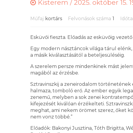
Kisterem /
2025. október 15. 1
Műfaj
kortárs
Felvonások száma
1
Időt
Esküvői fieszta. Előadás az esküvőig vezető ú
Egy modern násztáncok világa tárul elénk,
a másik kiválasztásától a beteljesüléséig.
A szerelem persze mindenkinek mást jelent,
magából az érzésbe.
Sztravinszkij a zeneirodalom történetének
halmaza, tomboló erő. Az ember egyik leg
zenemű, melyben a sok zenei kontratempó
kifejezését kiválóan érzékelteti. Sztravinsz
meghat, ami nekem örömet szerez, őket kö
nem vonz többé.”
Előadók: Bakonyi Jusztina, Tóth Brigitta, W