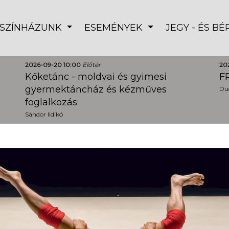
SZÍNHÁZUNK
ESEMÉNYEK
JEGY - ÉS B
2026-09-20 10:00
Előtér
20
Kőketánc - moldvai és gyimesi
FR
gyermektáncház és kézműves
Dud
foglalkozás
Sándor Ildikó