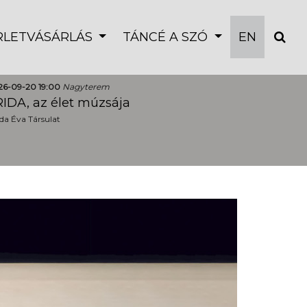
ÉRLETVÁSÁRLÁS
TÁNCÉ A SZÓ
EN
26-09-20 19:00
Nagyterem
IDA, az élet múzsája
a Éva Társulat