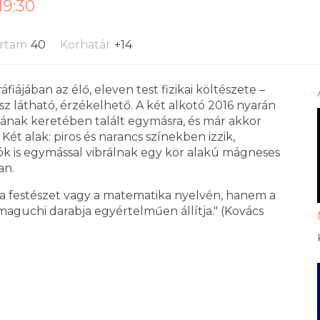
19:30
artam
40
Korhatár
+14
iájában az élő, eleven test fizikai költészete –
lesz látható, érzékelhető. A két alkotó 2016 nyarán
ának keretében talált egymásra, és már akkor
ét alak: piros és narancs színekben izzik,
ók is egymással vibrálnak egy kör alakú mágneses
an.
 a festészet vagy a matematika nyelvén, hanem a
amaguchi darabja egyértelműen állítja." (Kovács