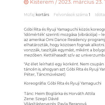
Kisterem /
2023. március 23. 
Műfaj
kortárs
Felvonások száma
1
Időt
Góbi Rita és Ryuji Yamaguchi közös koreográf
'időmérték' szerinti mozgása (vibrációja) – 
az amerikai Omi Dance Residency programj
elhatározták, hogy közösen fognak alkotni. K
vonzzák, taszítják egymást, miként a bolyg
mezőben. Kettéhasadt szív az univerzumb
"Az élet leírható egy körként. Nem csupán
táncén is, ahogyan azt Góbi Rita és Ryuji Y
Péter, Táncművészet)
Koreográfia: Góbi Rita és Ryuji Yamaguchi
Tánc: Heim Boglárka és Horváth Attila
Zene: Szegő Dávid
Világítástervezés: Pavla Beranová