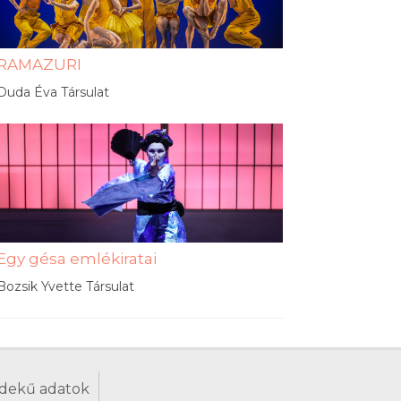
RAMAZURI
Duda Éva Társulat
Egy gésa emlékiratai
Bozsik Yvette Társulat
dekű adatok